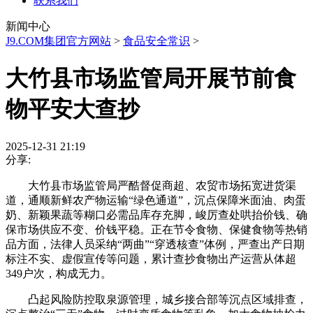
联系我们
新闻中心
J9.COM集团官方网站
>
食品安全常识
>
大竹县市场监管局开展节前食
物平安大查抄
2025-12-31 21:19
分享:
大竹县市场监管局严酷督促商超、农贸市场拓宽进货渠
道，通顺新鲜农产物运输“绿色通道”，沉点保障米面油、肉蛋
奶、新颖果蔬等糊口必需品库存充脚，峻厉查处哄抬价钱、确
保市场供应不变、价钱平稳。正在节令食物、保健食物等热销
品方面，法律人员采纳“两曲”“穿透核查”体例，严查出产日期
标注不实、虚假宣传等问题，累计查抄食物出产运营从体超
349户次，构成无力。
凸起风险防控取泉源管理，城乡接合部等沉点区域排查，