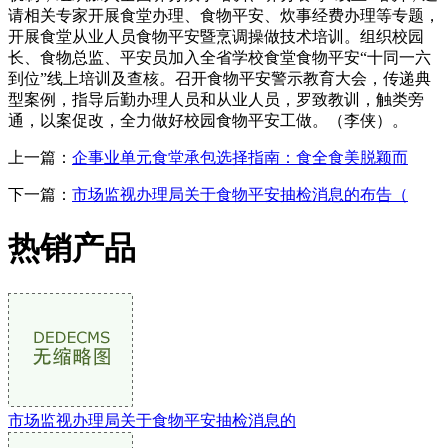
请相关专家开展食堂办理、食物平安、炊事经费办理等专题，
开展食堂从业人员食物平安暨烹调操做技术培训。组织校园
长、食物总监、平安员加入全省学校食堂食物平安“十同一六
到位”线上培训及查核。召开食物平安警示教育大会，传递典
型案例，指导后勤办理人员和从业人员，罗致教训，触类旁
通，以案促改，全力做好校园食物平安工做。（李侠）。
上一篇：
企事业单元食堂承包选择指南：食全食美脱颖而
下一篇：
市场监视办理局关于食物平安抽检消息的布告（
热销产品
市场监视办理局关于食物平安抽检消息的