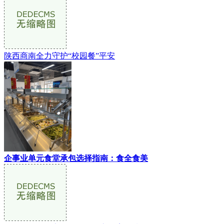
陕西商南全力守护“校园餐”平安
企事业单元食堂承包选择指南：食全食美