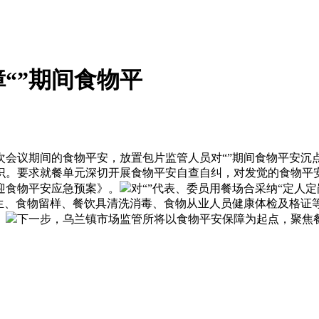
“”期间食物平
议期间的食物平安，放置包片监管人员对“”期间食物平安沉
识。要求就餐单元深切开展食物平安自查自纠，对发觉的食物平
迎食物平安应急预案》。
对“”代表、委员用餐场合采纳“定人
卫生、食物留样、餐饮具清洗消毒、食物从业人员健康体检及格证
。
下一步，乌兰镇市场监管所将以食物平安保障为起点，聚焦