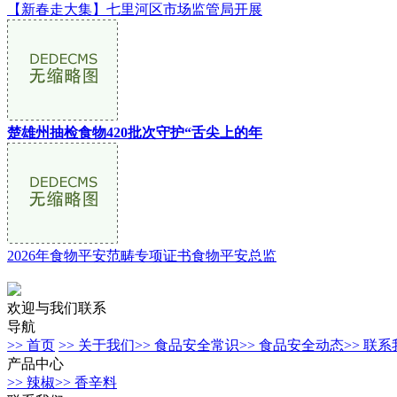
【新春走大集】七里河区市场监管局开展
楚雄州抽检食物420批次守护“舌尖上的年
2026年食物平安范畴专项证书食物平安总监
欢迎与我们联系
导航
>> 首页
>> 关于我们
>> 食品安全常识
>> 食品安全动态
>> 联
产品中心
>> 辣椒
>> 香辛料