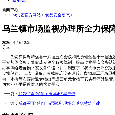
联系我们
新闻中心
J9.COM集团官方网站
>
食品安全动态
>
乌兰镇市场监视办理所全力保障
2026-01-16 12:59
分享:
为切实保障靖远县十八届五次会议和政协靖远县十一届五次会
平安从体义务，督促成立健全各项轨制，提高食物平安义务认
办事供给者食物平安义务许诺书》，制定了《餐饮单元严沉欢
食物储存、“三防”设备、冷藏冷冻设备运转、食物加工厂所
街、水街等次要街道食物出产运营单元食物平安实行严酷监管
切实守护平易近群众的饮食平安。
上一篇：
127吨“毒肉”流向餐桌4亿黑产链
下一篇：
成都召开“猪肉一码溯源”现场会以聪慧监管建