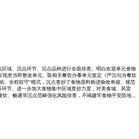
点区域、沉点环节、沉点品种进行全面排查。明白欢迎单元食物
安现患当即整改单元。取相关餐饮办事单元签定《严沉勾当餐饮
定岗、全程驻守”模式，沉点查抄了食物原料购进验收单据、规范
等环节。进一步加大食物集中区域查抄力度，对美食城、风雷
餐饮、畅通等沉点范畴强化风险排查，不竭建牢食物平安防地，