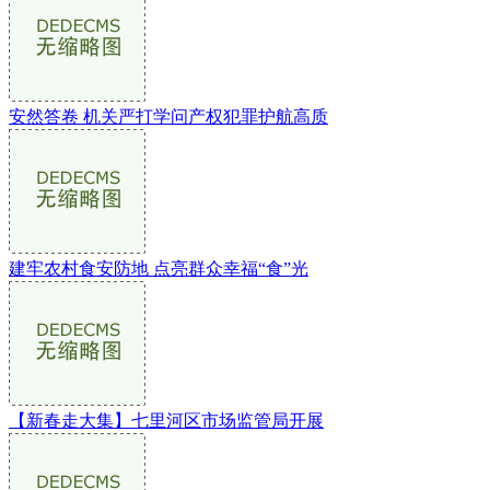
安然答卷 机关严打学问产权犯罪护航高质
建牢农村食安防地 点亮群众幸福“食”光
【新春走大集】七里河区市场监管局开展