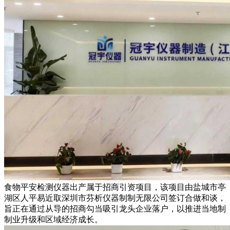
食物平安检测仪器出产属于招商引资项目，该项目由盐城市亭
湖区人平易近取深圳市芬析仪器制制无限公司签订合做和谈，
旨正在通过从导的招商勾当吸引龙头企业落户，以推进当地制
制业升级和区域经济成长。