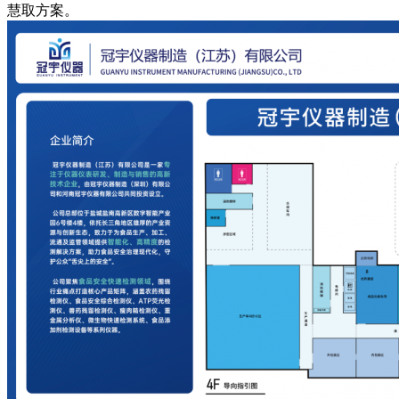
慧取方案。