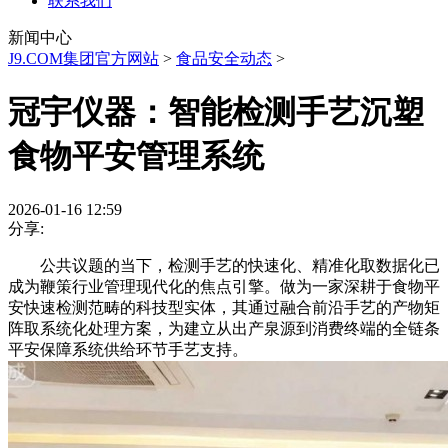
联系我们
新闻中心
J9.COM集团官方网站
>
食品安全动态
>
冠宇仪器：智能检测手艺沉塑
食物平安管理系统
2026-01-16 12:59
分享:
公共议题的当下，检测手艺的快速化、精准化取数据化已
成为鞭策行业管理现代化的焦点引擎。做为一家深耕于食物平
安快速检测范畴的科技型实体，其通过融合前沿手艺的产物矩
阵取系统化处理方案，为建立从出产泉源到消费终端的全链条
平安保障系统供给环节手艺支持。