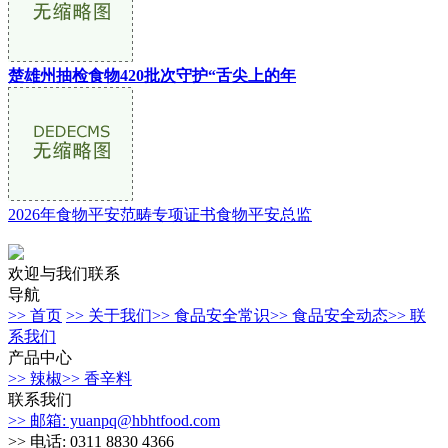
楚雄州抽检食物420批次守护“舌尖上的年
2026年食物平安范畴专项证书食物平安总监
欢迎与我们联系
导航
>> 首页
>> 关于我们
>> 食品安全常识
>> 食品安全动态
>> 联
系我们
产品中心
>> 辣椒
>> 香辛料
联系我们
>> 邮箱: yuanpq@hbhtfood.com
>> 电话: 0311 8830 4366