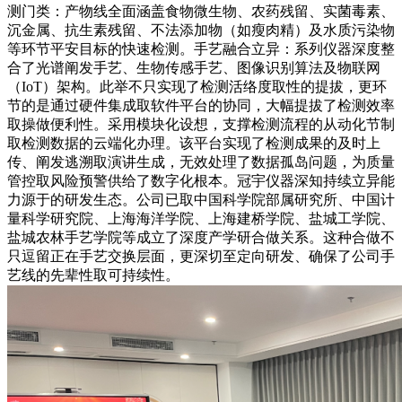
测门类：产物线全面涵盖食物微生物、农药残留、实菌毒素、
沉金属、抗生素残留、不法添加物（如瘦肉精）及水质污染物
等环节平安目标的快速检测。手艺融合立异：系列仪器深度整
合了光谱阐发手艺、生物传感手艺、图像识别算法及物联网
（IoT）架构。此举不只实现了检测活络度取性的提拔，更环
节的是通过硬件集成取软件平台的协同，大幅提拔了检测效率
取操做便利性。采用模块化设想，支撑检测流程的从动化节制
取检测数据的云端化办理。该平台实现了检测成果的及时上
传、阐发逃溯取演讲生成，无效处理了数据孤岛问题，为质量
管控取风险预警供给了数字化根本。冠宇仪器深知持续立异能
力源于的研发生态。公司已取中国科学院部属研究所、中国计
量科学研究院、上海海洋学院、上海建桥学院、盐城工学院、
盐城农林手艺学院等成立了深度产学研合做关系。这种合做不
只逗留正在手艺交换层面，更深切至定向研发、确保了公司手
艺线的先辈性取可持续性。