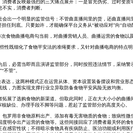
消费者反映最强烈的三大痛点展开：一是冒充伪劣、过时变质等
息不实，消费者判断。
会出一个明显的监管信号：不管曲直播间里的货，还曲直播间里
要担任到底。只要如许，才能确保平台义务从“被动应对”向“自
每次食物曲播电商勾当前，对曲播营销人员、曲播运营的食物以
性既细化了食物平安法的准绳要求，又针对曲播电商的特点明白了
后，必需当即而且演讲监管部分，同时按照违法情节，采纳警示
“不管”。
象表达，这两种模式正在运营从体、资本设置装备摆设和营业形
底线，力图实现支撑行业立异取防备食物平安风险无效均衡。
拓展了选购食物的新渠道。但取此同时，正在大大小小的曲播间
审核缺位、办理手段不脚等问题，惹起了监管部分的高度关心。
包罗用非食物原料出产、添加有毒无害物质的食物；致病性微
国度明令出产运营的食物等。这些间接回应了消费者最关怀的食
正在感官性状；不得暗示食物具有疾病防止、医治功能或利用医