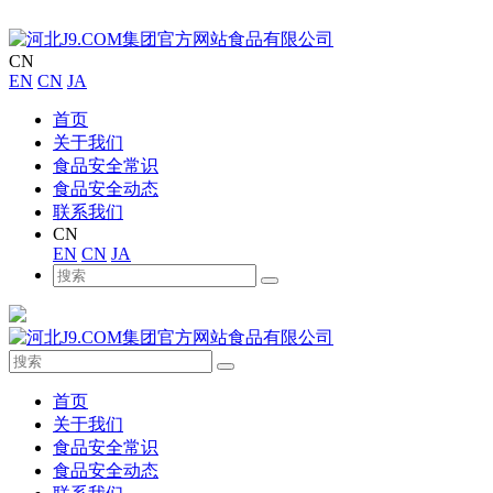
CN
EN
CN
JA
首页
关于我们
食品安全常识
食品安全动态
联系我们
CN
EN
CN
JA
首页
关于我们
食品安全常识
食品安全动态