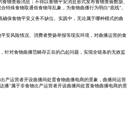
的食物查验消息；不得以食物平安消息形式发布食物查验数据、
混合特殊食物取通俗食物等乱象，为食物曲播行为明白“底线”。
线确保食物平安义务不缺位。实践中，无论属于哪种模式的曲
物平安风险情况、消费者赞扬举报等现实环境，对曲播运营的食
行，针对食物曲播范畴存正在的凸起问题，实现全链条的无效监
物出产运营者开设曲播间处置食物曲播电商的景象，曲播间运营
达播”属于非食物出产运营者开设曲播间处置食物曲播电商的景