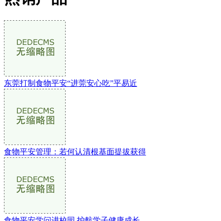
东莞打制食物平安“进莞安心吃”平易近
食物平安管理：若何认清根基面提拔获得
食物平安学问进校园 护航学子健康成长—