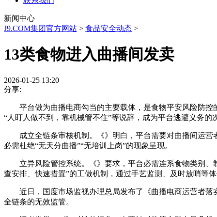
联系我们
新闻中心
J9.COM集团官方网站
>
食品安全动态
>
13类食物进入曲播间发卖
2026-01-25 13:20
分享:
平台做为曲播电商勾当的主要载体，是食物平安风险防控的环
“人盯人做不到，靠机械管不住”等说辞，成为平台逃避义务的
成立全链条审核机制。《》明白，平台需要对曲播间运营者
必需杜绝“无天分曲播”“无培训上岗”的现象呈现。
立异风险管控系统。《》要求，平台必需连系食物类别、制定
查安排、快速措置”的工做机制，通过手艺监测、及时放哨等
近日，国度市场监视办理总局发布了《曲播电商运营者落实食物
全链条的无效监管。