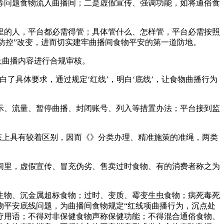
问题食物流入曲播间；二是虚假宣传、强调功能，如将通俗食
的人，平台都必需得管；具体管什么、怎样管，平台必需按照
动防控”改变，进而切实建牢曲播间食物平安的第一道防地。
及曲播内容进行合规审核。
具体要求，通过规定‘红线’，明白‘底线’，让食物曲播行为
、流量、暂停曲播、封闭账号、列入等措置办法；平台接到监
态上具有较着区别，因而《》分类办理、精准施策的准绳，两类
里，虚假宣传、冒充伪劣、售卖过时食物、有的消费者称之为
生物、沉金属超标食物；过时、变质、霉变生虫食物；病死毒死
物平安底线问题，为曲播间食物规定“红线项曲播行为，沉点处
疗用语；不得对非保健食物声称保健功能；不得混合通俗食物、