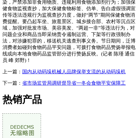
染，严禁添加非食用物质、违规利用食物添加剂行为；加强保
健食物监视查抄，加大保健食物标签、仿单、告白虚假强调宣
传等违法违规行为监视查抄力度，做好“两节”期间保健食物消
费提醒。要凸起车坐、旅逛景区、城乡接合部、农村等沉点区
域，加强对批发市场、美容美发、“两超一非”等违法行为，对
问题企业和商品当即采纳责令遏制运营、下架等行政强制办
法，对涉嫌犯罪的，移送机关逃查刑事义务。节日期间，泛博
消费者如碰到食物药品平安问题，可拨打食物药品赞扬举报电
线或向本地食物药品监管部分进行赞扬反映。(记者 陈瑾 通信
员 峰 郊野)！
上一篇：
国内从动码垛机械人品牌保举支流的从动码垛机
下一篇：
省市场监管局调研督导省一冬会食物平安保障工
热销产品