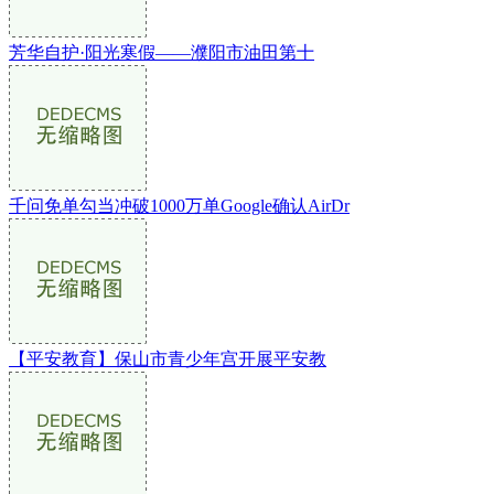
芳华自护·阳光寒假——濮阳市油田第十
千问免单勾当冲破1000万单Google确认AirDr
【平安教育】保山市青少年宫开展平安教