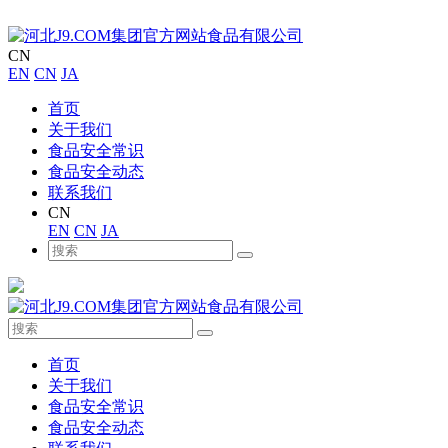
CN
EN
CN
JA
首页
关于我们
食品安全常识
食品安全动态
联系我们
CN
EN
CN
JA
首页
关于我们
食品安全常识
食品安全动态