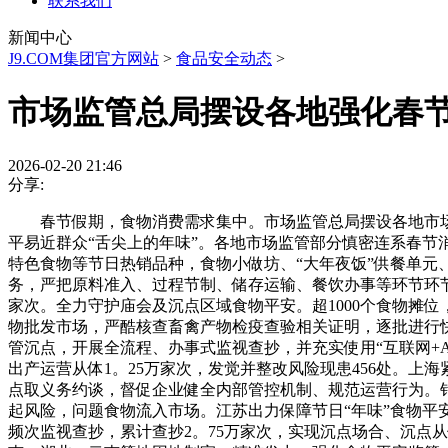
联系我们
新闻中心
J9.COM集团官方网站
>
食品安全动态
>
市场监管总局摆设各地强化春
2026-02-20 21:46
分享:
春节假期，食物消费需求集中。市场监管总局摆设各地市场
平易近群众“舌尖上的年味”。各地市场监管部分慎密连系春
特色食物等节日热销品种，食物小做坊、“大年夜饭”供餐单
务，严把原料准入、过程节制、储存运输、餐饮办事等环节环
家次。全力守护庙会及沉点区域食物平安。超1000个食物摊
物批发市场，严酷核查畜禽产物检疫查验相关证明，逐批进行
管沉点，开展全流程、办事式监视查抄，并充实使用“互联网+
出产运营从体1。25万家次，发觉并整改风险现患456处。
点取义务约谈，督促企业健全内部管控机制、规范运营行为。针
起风险，问题食物流入市场。江苏出力保障节日“年味”食物
频次监视查抄，累计查抄2。75万家次，实现沉点场合、沉点