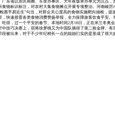
。广东省以景区商圈、车坐办事区、大年夜饭承办单元为沉点，
食物标识标注，对农村大集食物摊点开展专项整治。河南峻厉冲击
我检惠平易近生”勾当，对群众关心度高的食物实施靶向抽检，提
管，快速措置各类食物消费赞扬举报，全力保障旅客饮食平安。
得，过一个平安的春节。‍‍本地时间2月18日，正在米兰冬奥
空中技巧决赛上，宿将徐梦桃又为中国队摘得了第二枚金牌。有
阶段被出来，对于不少年纪稍长一点的姐姐们实的是形成了很大