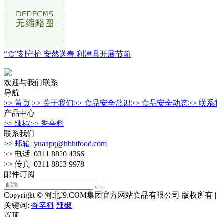
“食”刻守护 安然送春 利津县开展节前
欢迎与我们联系
导航
>> 首页
>> 关于我们
>> 食品安全常识
>> 食品安全动态
>> 联
产品中心
>> 辣椒
>> 香辛料
联系我们
>> 邮箱: yuanpq@hbhtfood.com
>> 电话: 0311 8830 4366
>> 传真: 0311 8833 9978
邮件订阅
Copyright © 河北J9.COM集团官方网站食品有限公司 版权所有 
关键词:
香辛料
辣椒
置顶