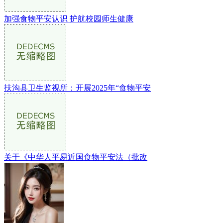
加强食物平安认识 护航校园师生健康
扶沟县卫生监视所：开展2025年“食物平安
关于《中华人平易近国食物平安法（批改