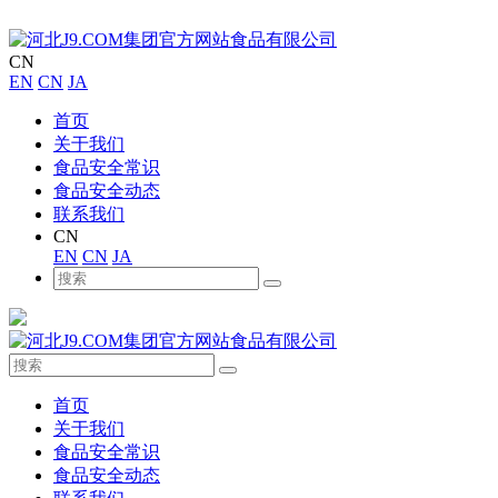
CN
EN
CN
JA
首页
关于我们
食品安全常识
食品安全动态
联系我们
CN
EN
CN
JA
首页
关于我们
食品安全常识
食品安全动态