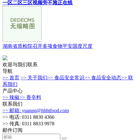
一区二区三区视频旁不雅正在线
湖南省质检院召开多项食物平安国度尺度
欢迎与我们联系
导航
>> 首页
>> 关于我们
>> 食品安全常识
>> 食品安全动态
>> 联
系我们
产品中心
>> 辣椒
>> 香辛料
联系我们
>> 邮箱: yuanpq@hbhtfood.com
>> 电话: 0311 8830 4366
>> 传真: 0311 8833 9978
邮件订阅