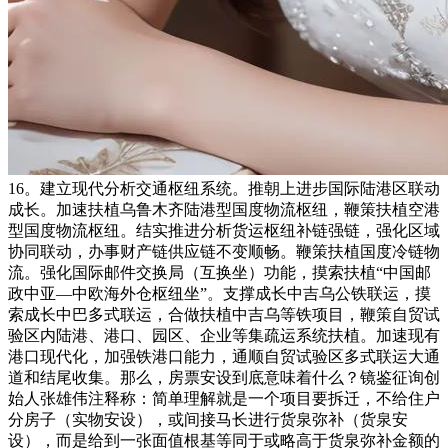
16。建立现代分析交通枢纽系统。推朝上进步国际陆港区联动
成长。加速扶植乌鲁木齐陆港型国度物流枢纽，鞭策扶植空港
型国度物流枢纽。结实推进分析货运枢纽补链强链，强化区域
协同联动，办事财产链供应链不变顺畅。鞭策扶植国度冷链物
流。强化国际邮件交换局（互换坐）功能，摸索扶植“中国邮
政中亚—中欧海外仓枢纽坐”。支撑成长中吉乌公铁联运，摸
索成长中巴多式联运，合做扶植中吉乌等铁项目，鞭策自贸试
验区内陆港、港口、园区、企业等集疏运系统扶植。加速现有
港口现代化，加强铁港口能力，通顺自贸试验区多式联运大通
道和结尾收集。那么，房票安设到底意味着什么？镜鉴征询创
始人张雄伟注释称：简单理解就是一个项目要拆迁，不给住户
分房子（实物安设），或间接马长进行货泉弥补（货泉安
设），而是给到一张面值根基等同于或略高于货泉弥补金额的