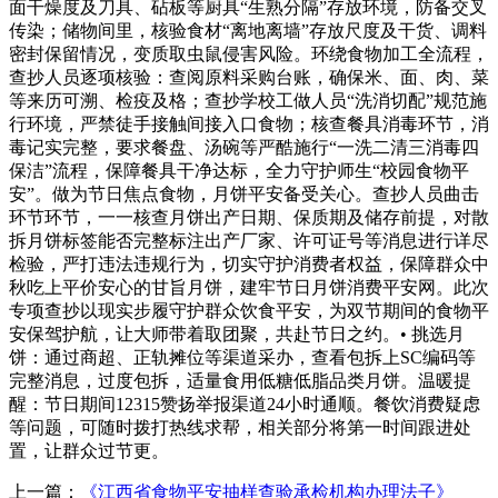
面干燥度及刀具、砧板等厨具“生熟分隔”存放环境，防备交叉
传染；储物间里，核验食材“离地离墙”存放尺度及干货、调料
密封保留情况，变质取虫鼠侵害风险。环绕食物加工全流程，
查抄人员逐项核验：查阅原料采购台账，确保米、面、肉、菜
等来历可溯、检疫及格；查抄学校工做人员“洗消切配”规范施
行环境，严禁徒手接触间接入口食物；核查餐具消毒环节，消
毒记实完整，要求餐盘、汤碗等严酷施行“一洗二清三消毒四
保洁”流程，保障餐具干净达标，全力守护师生“校园食物平
安”。做为节日焦点食物，月饼平安备受关心。查抄人员曲击
环节环节，一一核查月饼出产日期、保质期及储存前提，对散
拆月饼标签能否完整标注出产厂家、许可证号等消息进行详尽
检验，严打违法违规行为，切实守护消费者权益，保障群众中
秋吃上平价安心的甘旨月饼，建牢节日月饼消费平安网。此次
专项查抄以现实步履守护群众饮食平安，为双节期间的食物平
安保驾护航，让大师带着取团聚，共赴节日之约。• 挑选月
饼：通过商超、正轨摊位等渠道采办，查看包拆上SC编码等
完整消息，过度包拆，适量食用低糖低脂品类月饼。温暖提
醒：节日期间12315赞扬举报渠道24小时通顺。餐饮消费疑虑
等问题，可随时拨打热线求帮，相关部分将第一时间跟进处
置，让群众过节更。
上一篇：
《江西省食物平安抽样查验承检机构办理法子》