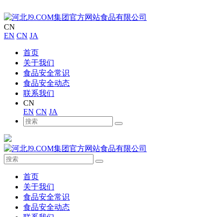
CN
EN
CN
JA
首页
关于我们
食品安全常识
食品安全动态
联系我们
CN
EN
CN
JA
首页
关于我们
食品安全常识
食品安全动态