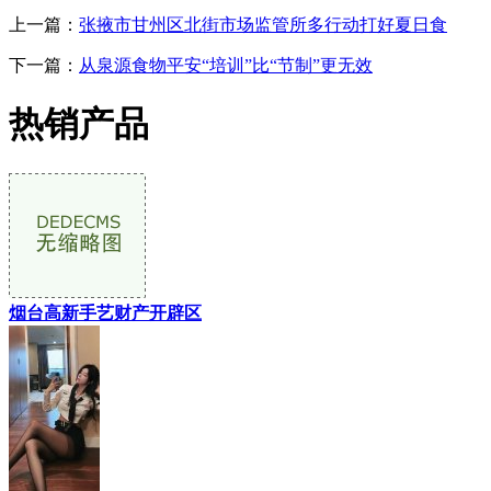
上一篇：
张掖市甘州区北街市场监管所多行动打好夏日食
下一篇：
从泉源食物平安“培训”比“节制”更无效
热销产品
烟台高新手艺财产开辟区