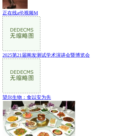
正在线a伦视频M
2025第21届阐发测试学术演讲会暨博览会
望尔生物：食以安为先