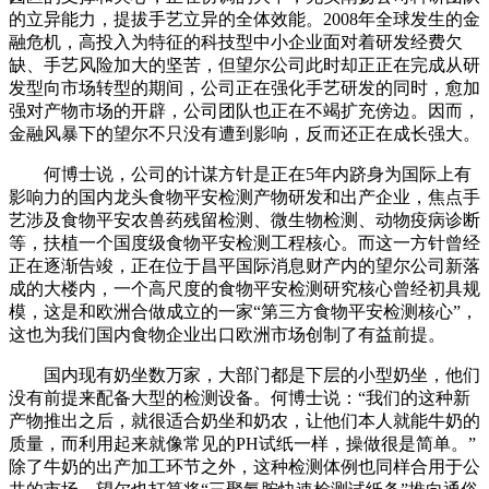
的立异能力，提拔手艺立异的全体效能。2008年全球发生的金
融危机，高投入为特征的科技型中小企业面对着研发经费欠
缺、手艺风险加大的坚苦，但望尔公司此时却正正在完成从研
发型向市场转型的期间，公司正在强化手艺研发的同时，愈加
强对产物市场的开辟，公司团队也正在不竭扩充傍边。因而，
金融风暴下的望尔不只没有遭到影响，反而还正在成长强大。
何博士说，公司的计谋方针是正在5年内跻身为国际上有
影响力的国内龙头食物平安检测产物研发和出产企业，焦点手
艺涉及食物平安农兽药残留检测、微生物检测、动物疫病诊断
等，扶植一个国度级食物平安检测工程核心。而这一方针曾经
正在逐渐告竣，正在位于昌平国际消息财产内的望尔公司新落
成的大楼内，一个高尺度的食物平安检测研究核心曾经初具规
模，这是和欧洲合做成立的一家“第三方食物平安检测核心”，
这也为我们国内食物企业出口欧洲市场创制了有益前提。
国内现有奶坐数万家，大部门都是下层的小型奶坐，他们
没有前提来配备大型的检测设备。何博士说：“我们的这种新
产物推出之后，就很适合奶坐和奶农，让他们本人就能牛奶的
质量，而利用起来就像常见的PH试纸一样，操做很是简单。”
除了牛奶的出产加工环节之外，这种检测体例也同样合用于公