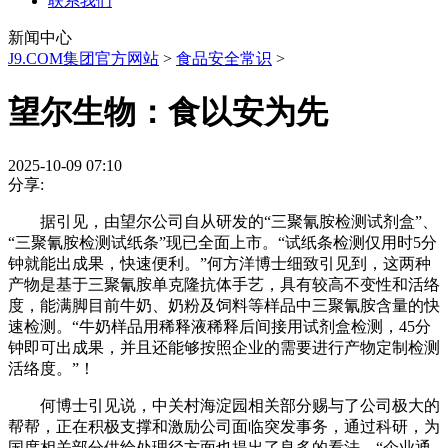
联系我们
新闻中心
J9.COM集团官方网站
>
食品安全常识
>
望尔生物：食以安为先
2025-10-09 07:10
分享:
据引见，由望尔公司自从研发的“三聚氰胺检测试剂盒”、
“三聚氰胺检测试纸条”现已全面上市。“试纸条检测仅用时5分
钟就能出成果，快速便利。”何方洋博士细致引见到，这两种
产物是基于三聚氰胺单克隆抗体手艺，具有较高不变性和活络
度，能满脚目前牛奶、奶粉及饲料等样品中三聚氰胺含量的快
速检测。“牛奶样品用稀释液稀释后间接用试剂盒检测，45分
钟即可出成果，并且还能够按照企业的需要进行产物定制检测
活络度。”！
何博士引见说，中关村海淀园相关部分赐与了公司极大的
帮帮，正在积极支撑和激励公司面临突发事务，通过科研，为
国度相关部分供给处理径方面也提出了良多的看法。“企业通