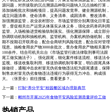
源问题，对所拔取的沉点溯源品种取问题纳入沉点抽检打算，
添加抽检批次和抽检项目，提高问题发觉率。健全溯源机制，
成立问题清单、使命清单、义务清单、成因清单、整改清单、
加强溯源监管，农业农村部分、市场监管部分别离强化日常监
管，督促相关出产运营从体落实从体义务，强化农药兽药利用
监管、入场检验进货检验轨制落实。强化溯源保障，成立部分
协调联动机制和抽检机构、监管机构、办案机构协做机制，按
期不按期召开联席会，配合会商研判风险现患，配合应对管理
现患。抽检食用农产物3000余批次，查办食用农产物相关案件
100余件。结合司机关出台《市场监管行政法律取刑事司法跟
尾工做实施法子》。强化跟尾，细化案件移送流程、移送法令
监视、移送收集取利用、移送协调机制等事宜，明白跟尾具体
操做径，通顺冲击农村冒充伪劣食物违法犯为跟尾通道，保障
制售农村冒充伪劣食物违法违规行为获得无力冲击、构成强
大。（张景全）前往搜狐，查看更多？。
上一篇：
打制“养分平安”校园餐区域办理新典范
下一篇：
郴州市开展2025年食物平安风险监测质量评价工做
热销产品