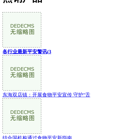
各行业最新平安警讯(3
东海双店镇：开展食物平安宣传 守护“舌
结合国机构通过食物平安新指南