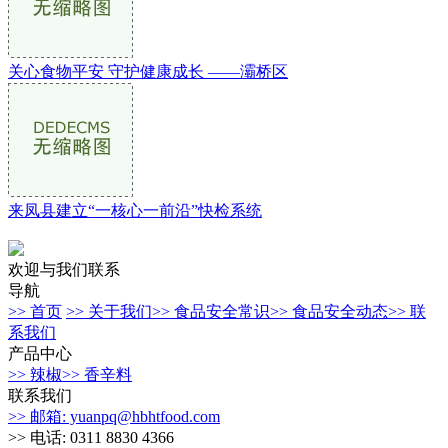
关心食物平安 守护健康成长 ——灞桥区
来凤县建立“一核心一前沿”快检系统
欢迎与我们联系
导航
>> 首页
>> 关于我们
>> 食品安全常识
>> 食品安全动态
>> 联
系我们
产品中心
>> 辣椒
>> 香辛料
联系我们
>> 邮箱: yuanpq@hbhtfood.com
>> 电话: 0311 8830 4366