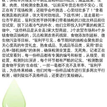
夜，快检车共领受市平易近送检样品10批次，涵盖蔬菜、生
果、肉类、经检测全数及格。“以前买年货总有些不安心，现
正在有了现场检测，还能学会咋挑选，心里结壮多了！”拿着
检测及格的演讲，张大哥对劲地说。下战书3时，送走最初一
位市平易近，翁利安然平静同事们带着抽检的23批次样品前往
尝试室。脱下沾着冷气的外衣，他们立即投入到严重的检测工
做中。“这些样品是从全县2家大型商超、2个农贸市场和4个乡
镇食物店抽检的，沉点检测农兽药残留、食物添加剂超标、微
生物污染等目标。”翁利平引见，春节期间的抽检会聚焦群众
关心度高的年货礼盒、熟食成品、乳成品等品类，采用“群众
点单+随机抽检”的体例，确保检测全笼盖、无死角。记者正在
尝试室看到，每一份样品都有专属的编号和标签，从领受、前
处置、检测到出演讲，每个环节都有严酷的记实。“检测数据
是食物平安的‘生命线’，一丝一毫都不克不及草率。”翁利平
说，为告终果精确，他们对每一份样品城市进行至多两次平行
检测，碰到疑似不及格样品，还要进行复核确认。