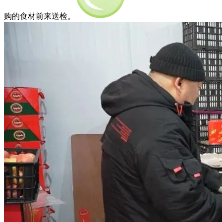
购的食材前来送检。