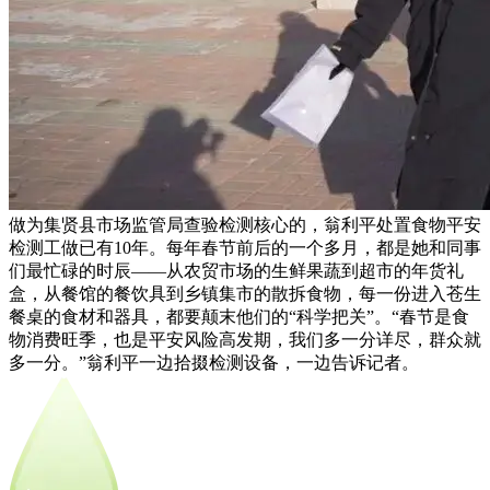
做为集贤县市场监管局查验检测核心的，翁利平处置食物平安
检测工做已有10年。每年春节前后的一个多月，都是她和同事
们最忙碌的时辰——从农贸市场的生鲜果蔬到超市的年货礼
盒，从餐馆的餐饮具到乡镇集市的散拆食物，每一份进入苍生
餐桌的食材和器具，都要颠末他们的“科学把关”。“春节是食
物消费旺季，也是平安风险高发期，我们多一分详尽，群众就
多一分。”翁利平一边拾掇检测设备，一边告诉记者。