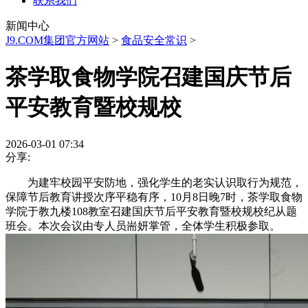
联系我们
新闻中心
J9.COM集团官方网站
>
食品安全常识
>
茶学取食物学院召建国庆节后
平安教育暨校规校
2026-03-01 07:34
分享:
为建牢校园平安防地，强化学生的老实认识取行为规范，
保障节后教育讲授次序平稳有序，10月8日晚7时，茶学取食物
学院于教九楼108教室召建国庆节后平安教育暨校规校纪从题
班会。本次会议由专人员耑妍掌管，全体学生积极参取。