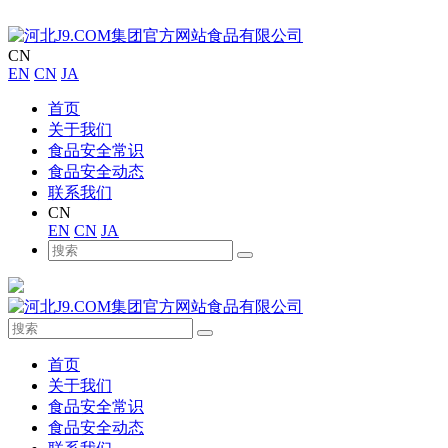
CN
EN
CN
JA
首页
关于我们
食品安全常识
食品安全动态
联系我们
CN
EN
CN
JA
首页
关于我们
食品安全常识
食品安全动态