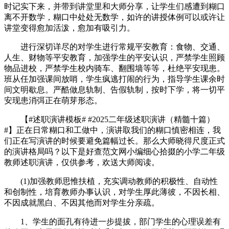
时记实下来，并带到讲堂里和大师分享，让学生们感遭到糊口
离不开数学，糊口中处处无数学，如许的讲授体例可以或许让
讲堂变得愈加活泼，愈加有吸引力。
进行深切详尽的对学生进行常规平安教育：食物、交通、
人生、财物等平安教育，加强学生的平安认识，严禁学生照顾
物品进校，严禁学生校内骑车、翻围墙等等，杜绝平安现患。
班从任加强课间放哨，学生疯逃打闹的行为，指导学生课余时
间文明歇息。严酷做息轨制、告假轨制，按时下学，将一切平
安现患消弭正在萌芽形态。
【#述职演讲模板# #2025二年级述职演讲（精髓十篇）
#】正在日常糊口和工做中，演讲取我们的糊口慎密相连，我
们正在写演讲的时候要避免篇幅过长。那么大师晓得尺度正式
的演讲格局吗？以下是好查范文网小编细心拾掇的小学二年级
教师述职演讲，仅供参考，欢送大师阅读。
(1)加强教师思惟扶植，充实调动教师的积极性、自动性
和创制性，培育教师办事认识，对学生厚此薄彼，不因长相、
不因成就黑白、不因其他而对学生分亲疏。
1、学生的面孔有待进一步提拔，部门学生的心理误差有