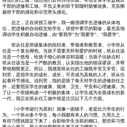
撑他们的工做，指点他们若何办理班级。带动全体学生监视班
干部的进修和工做。不负义务的班干部随时能够改换。充实阐
扬班干部的感化和示范带头感化。
总之，正在讲授工做中，我一曲强调学生进修的从体地
位，把进修的自动权交给学生，讲授中要尽的勤奋，最充实地
调动学生积极自动进修，由“要我学”为“我要学”、“我爱学”。
班从任是班级集体的组织者、带领者和教育者。小学班从
任是一个复合脚色。当孩子需要关怀和爱护的时候，班从任该
当是一个慈母，给孩子细心的体谅和温暖；当孩子出缺点时，
班从任该当是一个严酷的教员，认实指出他的错误谬误，并帮
帮他期限更正。所以，我感觉班从任的工做既辛苦又辛苦。说
到苦，是指学生的成长、成长，可否成为及格的人才。班从任
起着环节感化。说到苦，指的是除了每天对学生的进修担任之
外，还要照应学生的健康、规律、卫生、平安和心理健康。为
了让一个班级构成一个积极的集体，让学生成为全面成长的新
一代，我正在班从任工做中很是注沉以下几个方面。
《小学华诞行为原则》就像一面镜子，老是比力学生的行
为。一个班40多个学生，每小我都有本人的习惯。久而久之，
有些习惯就固定下来了，会影响学生当前的糊口。那些坏习惯
要小心更正，那么若何帮帮学生更正坏习惯呢？