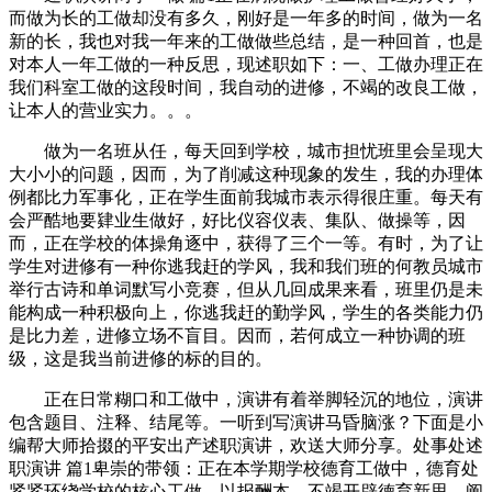
而做为长的工做却没有多久，刚好是一年多的时间，做为一名
新的长，我也对我一年来的工做做些总结，是一种回首，也是
对本人一年工做的一种反思，现述职如下：一、工做办理正在
我们科室工做的这段时间，我自动的进修，不竭的改良工做，
让本人的营业实力。。。
做为一名班从任，每天回到学校，城市担忧班里会呈现大
大小小的问题，因而，为了削减这种现象的发生，我的办理体
例都比力军事化，正在学生面前我城市表示得很庄重。每天有
会严酷地要肄业生做好，好比仪容仪表、集队、做操等，因
而，正在学校的体操角逐中，获得了三个一等。有时，为了让
学生对进修有一种你逃我赶的学风，我和我们班的何教员城市
举行古诗和单词默写小竞赛，但从几回成果来看，班里仍是未
能构成一种积极向上，你逃我赶的勤学风，学生的各类能力仍
是比力差，进修立场不盲目。因而，若何成立一种协调的班
级，这是我当前进修的标的目的。
正在日常糊口和工做中，演讲有着举脚轻沉的地位，演讲
包含题目、注释、结尾等。一听到写演讲马昏脑涨？下面是小
编帮大师拾掇的平安出产述职演讲，欢送大师分享。处事处述
职演讲 篇1卑崇的带领：正在本学期学校德育工做中，德育处
紧紧环绕学校的核心工做，以报酬本，不竭开辟德育新思，阐