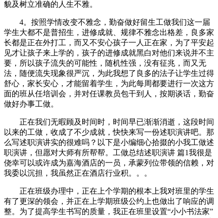
貌及树立准确的人生不雅。
4。按照学情改变不雅念，勤奋做好留生工做我们这一届
学生大都不是普招生，进修成就、规律不雅念出格差，良多家
长都是正在外打工，而又不安心孩子一人正在家，为了平安起
见才让孩子来上学的，孩子的进修成就黑白对他们来说并不主
要，所以孩子流失的可能性，随机性强，没有征兆，而又无
法，随便流失现象很严沉，为此我想了良多的法子让学生过得
舒心，家长安心，才能留着学生，为此每周都要进行一次这方
面的班从任培训会，并对任课教员包干到人，按期谈话，勤奋
做好办事工做。
正在我们无暇顾及时间时，时间早已渐渐消逝，这段时间
以来的工做，收成了不少成就，快快来写一份述职演讲吧。那
么写述职演讲实的很难吗？以下是小编细心拾掇的小我工做述
职演讲，但愿对大师有所帮帮。工做总结述职演讲 篇1我很是
侥幸可以或许成为嘉海酒店的一员，承蒙列位带领的信赖，对
我委以沉担，我虽然正在酒店行业积。。。
正在班级办理中，正在上个学期的根本上我对班里的学生
有了更深的领会，并正在上学期班级公约上也做出了响应的调
整。为了提高学生书写的质量，我正在班里设置“小小书法家”