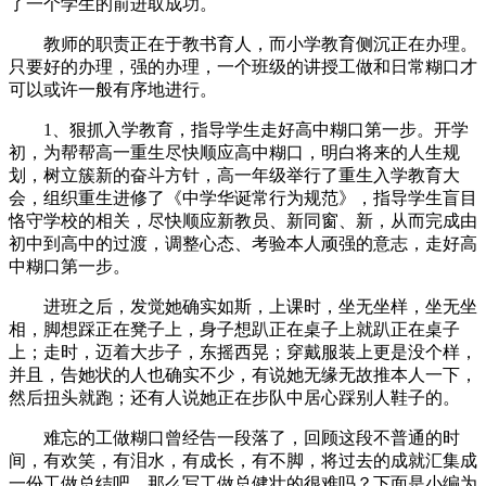
了一个学生的前进取成功。
教师的职责正在于教书育人，而小学教育侧沉正在办理。
只要好的办理，强的办理，一个班级的讲授工做和日常糊口才
可以或许一般有序地进行。
1、狠抓入学教育，指导学生走好高中糊口第一步。开学
初，为帮帮高一重生尽快顺应高中糊口，明白将来的人生规
划，树立簇新的奋斗方针，高一年级举行了重生入学教育大
会，组织重生进修了《中学华诞常行为规范》，指导学生盲目
恪守学校的相关，尽快顺应新教员、新同窗、新，从而完成由
初中到高中的过渡，调整心态、考验本人顽强的意志，走好高
中糊口第一步。
进班之后，发觉她确实如斯，上课时，坐无坐样，坐无坐
相，脚想踩正在凳子上，身子想趴正在桌子上就趴正在桌子
上；走时，迈着大步子，东摇西晃；穿戴服装上更是没个样，
并且，告她状的人也确实不少，有说她无缘无故推本人一下，
然后扭头就跑；还有人说她正在步队中居心踩别人鞋子的。
难忘的工做糊口曾经告一段落了，回顾这段不普通的时
间，有欢笑，有泪水，有成长，有不脚，将过去的成就汇集成
一份工做总结吧。那么写工做总健壮的很难吗？下面是小编为