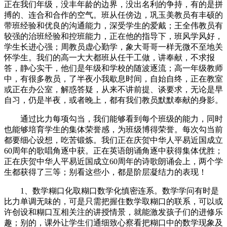
正在我们年级，没丰年龄的边界，没出名利的争持，有的是拼
搏的、连合和合作的空气。班从任傍边，巩玉美教员有丰硕的
带班经验和优良的沟通能力，深受学生的爱戴；王全伟教员有
较强的治班经验和控班能力，正在他的指导下，班风学风好，
学生长进心强；周教员虚心勤学，象大哥哥一样无微不至地关
怀学生。我们的高一大大都班从任干工做，讲奉献，不求报
答，静心实干，他们是年级和学校的随波逐流；高一年级教师
中，有很多教员，了半夜小我歇息时间，自始自终，正在教室
或正在办公室，解惑答疑，从来不讲前提、谈要求，无论是早
自习，仍是半夜，或者晚上，都有我们教员默默奉献的身影。
通过比力每项勾当，我们能够看到每个班级的能力，同时
也能够培育学生的集体荣誉感，为班级博得荣誉。每次勾当前
都要细心设想，吃苦锻炼。我们正在庆贺中华人平易近国成立
60周年的歌唱角逐中获。正在英语朗诵角逐中获得集体优胜；
正在庆贺中华人平易近国成立60周年的诗歌朗诵会上，两个学
生都获得了三等；别看这些小，都是阶层凝结力的表现！
1、数学糊口化取糊口数学化慎密连系。数学学问有时是
比力单调无味的，可是只需把握住数学取糊口的联系，可以或
许创设和糊口互相关注的讲授情景，就能激发孩子们的进修乐
趣；别的，课外让学生们通细致心察看把糊口中的数学现象及