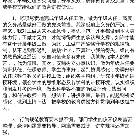
环境，不竭处理各类问题，务求实效，确保教育讲授质量，完
成学校交给我们的教育讲授使命。
1。尽职尽责地完成年级从任工做。做为年级从任，高度
的义务感是做好工做的先决前提。我深感肩上义务的严沉，一
年来，我对工做从来不敢怠慢，率先垂范，凡事都做到本人身
体力行，工做才无力，才能博得师生的承认和支撑，如许才能
有益于开展年级工做，为此，工做中严酷恪守学校的规律轨
制，从不迟到和迟到，兢兢业业，不算计小我的得失。组内有
的教员家途遥远，晚自习值班多有未便，我就降服本人的坚
苦，，代为值班。其次，安稳树立办事认识。做为年级从任要
为班从任、任课教师、学生办事好，起到协调感化，协调好班
从任取科任教员的讲授工做，组织各学科组，研究本年级的讲
授环境，领会学生的思惟形态及各学科的讲授环境。认实组织
和阐发月考的环境，做出科学客不雅的`阐发评价，找出问
题，和任课教师一路，想法子，讲授质量。最初，能起到桥梁
感化，做到上情下达，把学校的教育讲授方针贯彻到年级组中
去。
3、行为规范教育要常抓不懈。部门学生的仪容仪表需要
整理，豪情问题需要指导，网瘾需要戒除，讲堂规律还需加
强。