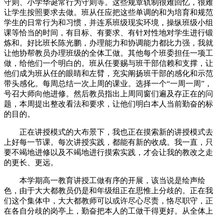
守则、小学华诞常行为守则等。这些规章轨制很难回忆，很难
让学生按照要求去做。班从任应把这些单调的和为培育和规范
学生的日常行为和习惯，并连系班级现实环境，操纵班级小组
课等恰当的时间，有目标、有要求、有针对性地对学生进行锻
炼和。好比班长陈光鹏，办理能力和协调能力都比力强，我就
让他协帮教员办理班级的全体工做。其他每个班委担任一项工
做，给他们一个明白的。班从任要赐与班干部信赖和支撑，让
他们成为班从任的眼睛和左臂，充实阐扬班干部的感化和示范
带头感化。每周总结一次上周的课业。选择一个“一周一周”，
号召大师向他进修。然后教员指出上周同窗们遍及存正在的问
题，本周提出整改看法和要求，让他们明白本人当前勤奋的标
的目的。
正在讲授模式的大布景下，我也正在摸索新的讲授模式去
上好每一节课。每次讲授实践，都能有新的收成。我一直，只
要不竭地进修以及不竭地进行摸索实践，才会让我的教改之走
的更长、更远。
本学期高一教育讲授工做有序的开展，该当说是绘声绘
色，由于大大都教员仍是和年级组正在思惟上分歧的。正在我
们这个集体中，大大都教师可以或许尽心尽责，恪尽职守，正
在各自分歧的岗亭上，勤奋把本人的工做干得更好。从全体上