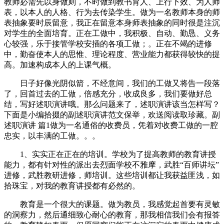
教师必需先以身做则，不时做到教书育人、上行下效、为人师
表，以本人的人格、行为去传染学生。做为一名教师本身的师
表抽象要时辰留意，我正在留意本身师表抽象的同时很是注沉
对学生的全面培育。正在工做中，我积极、自动、勤恳、义务
心较强，乐于接管学校安插的各项工做；。正在不竭的进修
中，勤奋使本人的思惟、理论程度、营业能力都获得较快的提
高。加速构成本人的上课气概。
日子好像光阴似箭，不经意间，我们的工做又将告一段落
了，回首过去的工做，倍感充分，收成良多，我们要做好总
结，写好述职演讲哦。那么问题来了，述职演讲该当怎样写？
下面是小编拾掇的副述职演讲范文保举，欢送阅读取珍藏。副
述职演讲 篇1做为一名通俗的收费员，凭着对收费工做的一腔
忠实，以丰满的工做。。。
1、实实正在正在的培训。学校为了提高教师的教育讲授
能力，都有针对性的派出去烈面学校不雅摩，武胜“百师讲坛”
进修，武胜教研进修，师培训。这些培训都让我获益匪浅，如
拾珠宝，对我的教育讲授都有必然的。
教育是一个很大的课题。做为教员，我感觉起首要有灵敏
的洞察力，然后通细致心耐心的教育，那我相信我们会有报答