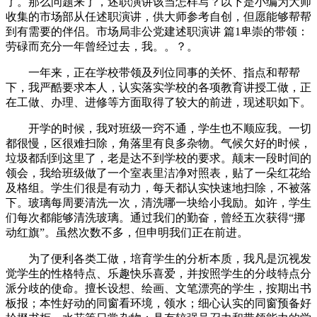
了。那么问题来了，述职演讲该当怎样写？以下是小编为大师
收集的市场部从任述职演讲，供大师参考自创，但愿能够帮帮
到有需要的伴侣。市场局非公党建述职演讲 篇1卑崇的带领：
劳碌而充分一年曾经过去，我。。？。
一年来，正在学校带领及列位同事的关怀、指点和帮帮
下，我严酷要求本人，认实落实学校的各项教育讲授工做，正
在工做、办理、进修等方面取得了较大的前进，现述职如下。
开学的时候，我对班级一窍不通，学生也不顺应我。一切
都很慢，区很难扫除，角落里有良多杂物。气候欠好的时候，
垃圾都刮到这里了，老是达不到学校的要求。颠末一段时间的
领会，我给班级做了一个室表里洁净对照表，贴了一朵红花给
及格组。学生们很是有动力，每天都认实快速地扫除，不被落
下。玻璃每周要清洗一次，清洗哪一块给小我励。如许，学生
们每次都能够清洗玻璃。通过我们的勤奋，曾经五次获得“挪
动红旗”。虽然次数不多，但申明我们正在前进。
为了便利各类工做，培育学生的分析本质，我凡是沉视发
觉学生的性格特点、乐趣快乐喜爱，并按照学生的分歧特点分
派分歧的使命。擅长设想、绘画、文笔漂亮的学生，按期出书
板报；本性好动的同窗看环境，领水；细心认实的同窗预备好