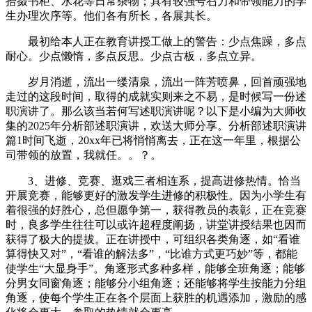
拾掇书柜、水花等日常杂物；具有较强号召力和带领能力的学
生办理次序等。他们各有所长，各展其长。
最初给本人正在教育讲授工做上的警告：少点焦躁，多点
耐心。少点懒惰，多点反思。少点古板，多点立异。
岁月消逝，流出一缕清泉，流出一阵芳喷鼻，回首顽强地
走过的这段时间，取得的成就实则来之不易，是时候写一份述
职演讲了。那么该当若何写述职演讲呢？以下是小编为大师收
集的2025年分析部述职演讲，欢送大师分享。分析部述职演讲
篇1时间飞逝，20xx年已将悄悄离去，正在这一年里，根据公
司带领的放置，我就任。。？。
3、进修、竞赛、逛戏三者相连系，提高进修热情。恰当
开展竞赛，能够更好的激发学生进修的积极性。因为小学生有
着很强的好胜心，总但愿争第一，获得教员的表彰，正在竞赛
时，良多学生往往可以或许超程度阐扬，讲堂讲授结果也因而
获得了极大的提拔。正在讲授中，可组织各类角逐，如“看谁
算得快又对”，“看谁的解法多”，“比谁方式更巧妙”等，都能
使学生“大显身手”。角逐形式多种多样，能够全班角逐；能够
分男女同窗角逐；能够分小组角逐；还能够将学生按能力分组
角逐，使每个学生正在各个层面上获胜的机遇添加，激励的感