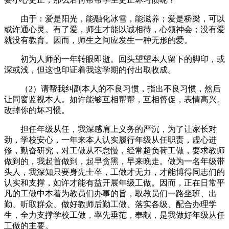
由于：爱是阳光，能融化冰雪，能滋养；爱是桥梁，可以
或许通心灵。有了爱，师生才能以诚相待，心领神会；没有爱
就没有教育。因而，师生之间应发生一种无形的爱。
初为人师的一年转眼即逝。回头望望本人留下的脚印，或
深或浅，但这也印证着我这学期的付出取收成。
（2）请帮我纠副本人的不良习惯，指出不良习惯，然后
让同窗监视本人。如许能够互相帮帮，互相督促，表情高兴。
改掉你的坏习惯。
担任年级从任，我深感肩上义务的严沉，为了让家长对
劲，学校安心，一年来本人认实履行年级从任职责，虚心进
修，勤奋研究，对工做从不怠慢，经常超负荷工做，要求教师
做到的，我起首做到，起早贪黑，早来晚走。做为一名年级带
头人，我深知只要身先士卒，工做才无力，才能博得同志们的
认实和支撑，如许才能有益开展年级工做。因而，正在日常平
凡的工做中本着为教员们办事的旨，取教员们一路坐班、出
勤、听取群众、做好教师后勤工做、落实各级、配合办理学
生，全力支撑学校工做，率先垂范，奉献，是我做好年级从任
工做的主要。