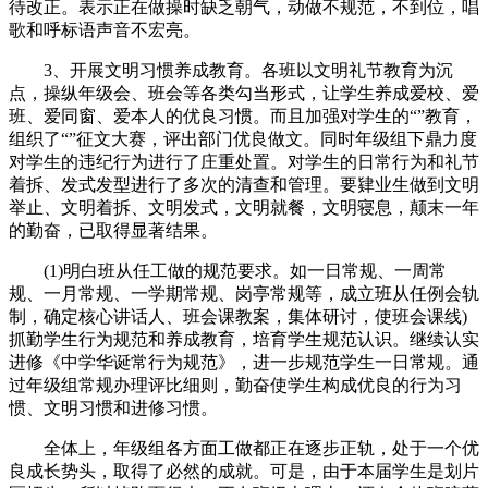
待改正。表示正在做操时缺乏朝气，动做不规范，不到位，唱
歌和呼标语声音不宏亮。
3、开展文明习惯养成教育。各班以文明礼节教育为沉
点，操纵年级会、班会等各类勾当形式，让学生养成爱校、爱
班、爱同窗、爱本人的优良习惯。而且加强对学生的“”教育，
组织了“”征文大赛，评出部门优良做文。同时年级组下鼎力度
对学生的违纪行为进行了庄重处置。对学生的日常行为和礼节
着拆、发式发型进行了多次的清查和管理。要肄业生做到文明
举止、文明着拆、文明发式，文明就餐，文明寝息，颠末一年
的勤奋，已取得显著结果。
(1)明白班从任工做的规范要求。如一日常规、一周常
规、一月常规、一学期常规、岗亭常规等，成立班从任例会轨
制，确定核心讲话人、班会课教案，集体研讨，使班会课线)
抓勤学生行为规范和养成教育，培育学生规范认识。继续认实
进修《中学华诞常行为规范》，进一步规范学生一日常规。通
过年级组常规办理评比细则，勤奋使学生构成优良的行为习
惯、文明习惯和进修习惯。
全体上，年级组各方面工做都正在逐步正轨，处于一个优
良成长势头，取得了必然的成就。可是，由于本届学生是划片