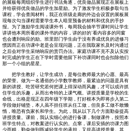
的展板每周组织学生进行书法角逐，优良做品展现正在展板上
并给获得优良做品的学生加星励。为了激发学生积极参取勾当
课程，学会查阅材料，我正在班级走廊的外边会设置的展板展
现每次勾当课程需要学生本人暗里预备的材料和优良的手抄
报。为了激励学生阅读课外书，每周我会抽半节课时间让学生
讲讲他本周所看的课外书的内容，讲的好的`看内容多的同窗
也会遭到响应的励。班里部门学生由于没有养成优良的进修习
惯因而正在功课中老是会呈现问题，正在我取家长及时沟通过
之后会对学生采纳响应的赏罚办法。家庭功课不克不及认实按
时完成的学生正在下学时需要他留下补功课同时也会扣除他们
那一个小组的星星。
把学生教好，让学生成功，是每位教师最大的心愿、最高
的荣誉。做为一名通俗的小学数学教师，最紧迫的问题是具有
新的讲授、吃苦研究若何把课上得深动而风趣，才可以或许抓
住学生的乐趣，从而出奇特的上课气概。讲授质量是学校的生
命线，出格是现正在四年级下学期，打好根本为即将步入第二
学段做好铺垫，本人虽不担任班从任工做，但良多工做不敢懒
惰，唯恐有负家长和学生。为此，我从以下几个方面勤奋提高
讲授质量。课前，我认实细心的进行备课，制做课件，按照本
班学生特点，对教案进行认实的。点窜，课后安插的功课力图
少而精，勤奋做到既减轻学生的承担，又提高讲授质量。其