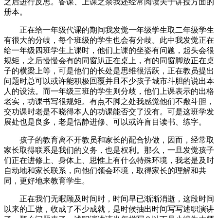
之后进行反思。备课、上课之余我还经常阅读关于讲授方面的
册本。
正在给一年级代课的期间我发觉一年级学生取二年级学生
有很大的分歧，每个班级的学生也会有分歧。此中我发觉正在
给一年级四班学生上课时，他们上课的坐姿有问题，起头会很
规矩，之后慢慢会有的同窗趴正在桌上，有的同窗脚放正在桌
子的横梁上等，可是他们的长处是思维很活跃，正在教员提出
问题时总可以或许能积极回覆并且不少孩子城市斗胆的说出本
人的设法。而一年级三班的学生则分歧，他们上课表示的出格
老实，功课书写很规矩。有点不脚之处我感觉他们不敷斗胆，
交功课时老是不晓得本人的功课能否交了没有。可是这班学发
展处也是良多，老是恬静进修、可以或许盲目读书、练字。
孩子的教育离不开教员和家长的配合协做，因而，经常取
家长取得联系是我们的义务，也是权利。那么，一旦发觉孩子
们正在进修上、身体上、思惟上有什么特殊环境，我老是及时
自动地和家长联系，向他们领会环境，取得家长的理解和共
同，更好地来教育学生。
正在我们无暇顾及时间时，时间早已渐渐消逝，这段时间
以来的工做，收成了不少成就，是时候抽出时间写写述职演讲