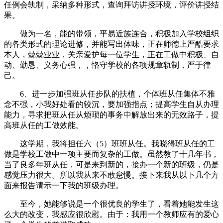
任例会轨制，采纳多种形式，查询拜访讲授环境，评价讲授结
果。
做为一名，能的带领，平易近族连合，积极加入学校组织
的各类形式的理论进修，并能写出体味，正在师德上严酷要求
本人，兢兢业业，关亲爱护每一位学生，正在工做中积极、自
动、勤恳、义务心强，，恪守学校的各项规章轨制，严于律
己。
6、进一步加强班从任步队的扶植，个体班从任集体不雅
念不强，小我好处看的较沉，要加强指点；提高学生自从办理
能力，寻求把班从任从烦琐的事务中解放出来的无效路子，提
高班从任的工做效能。
这学期，我将担任六（5）班班从任。我晓得班从任的工
做是学校工做中一项主要而复杂的工做。虽然教了十几年书，
当了良多年班从任，可是来到新的，接办一个新的班级，仍是
感觉压力很大。所以我从来不敢怠慢。接下来我从以下几个方
面来报告请示一下我的班级办理。
至今，她能够说是一个很优良的学生了，看着她能发生这
么大的改变，我感应很欣慰。由于：我用一个教师应有的爱心