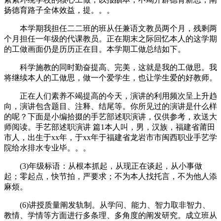
扬德育路子全体效益，提。。。
本学期我担任二二班的班从任兼语文教员两个月，残剩两
个月担任一年级的代课教员。正在期末之际回忆本人的这学期
的工做画面仍是历历正在目。本学期工做总结如下。
科学施教的同时勤奋提高、完美，这就是我的工做思。我
将继续本人的工做思，做一个爱学生，也让学生爱的好教师。
正在人们素养不竭提高的今天，演讲的利用频次呈上升趋
向，演讲包含题目、注释、结尾等。你所见过的演讲是什么样
的呢？下面是小编拾掇的手艺部述职演讲，仅供参考，欢送大
师阅读。手艺部述职演讲 篇1本人叫，男，汉族，福建省莆田
市人，出生于xx年，于xx年于福建省龙岩市市闽西职业手艺学
院给水排水专业毕。。。
(3)年级标语：从根本抓起，从现正在谈起，从小事做
起；零起点，快节拍，严要求；不为本人找托言，不为他人添
麻烦。
(6)讲授质量阐发轨制。从学问、能力、智力取非智力、
教情、学情等方面进行多条理、多角度的阐发研究。成立班从