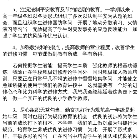
5、注沉法制平安教育及节约能源的教育。一学期以来，
高一年级各班以各类形式组织了多次以法制平安为从题的班
会。而且组织学生进修国防学问，开展了地动分散演习、火情
演习等勾当，无效提高了学生对突发事务的应急反映能力，加
强了学生的抗风险和忧患认识。
4。加强教法和的指点，提高教师的营业程度，改善学生
的进修习惯，每节课做到教有所成，学有所得。
若何挖掘学生潜能，提高学生本质，强化教师的根基功锻
炼，我除正在学校积极进修理论学问外，同时积极加入教师培
训。只要正在日常平凡不竭的进修中慢慢堆集学问，才能使之
愈加矫捷的使用于我们的教育讲授中，这就需要有一个好的进
修心态和比力科学的进修方式。我想我会继续延着这条走下去
的，做一个实正的优良的小学数学教师。
3。尽心组织无益勾当、勤奋抓好行为规范高一年级是起
始年级，同时也是行为规范教育的机会，优良的初步将为学生
当前的成长打下的根本。本学年，我们的工做沉点为狠抓行为
规范、培育学生养成优良的进修习惯，为此，开展了形式多
样、丰硕多彩的勾当，正在勾当中培育学生的团队和优良的风