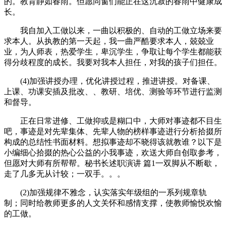
的。教育静如春雨。但愿同窗们能正在这沉寂的春雨中健康成
长。
我自加入工做以来，一曲以积极的、自动的工做立场来要
求本人。从执教的第一天起，我一曲严酷要求本人，兢兢业
业，为人师表，热爱学生，卑沉学生，争取让每个学生都能获
得分歧程度的成长。我要对我本人担任，对我的孩子们担任。
(4)加强讲授办理，优化讲授过程，推进讲授。对备课、
上课、功课安插及批改、、教研、培优、测验等环节进行监测
和督导。
正在日常进修、工做抑或是糊口中，大师对事迹都不目生
吧，事迹是对先辈集体、先辈人物的榜样事迹进行分析拾掇所
构成的总结性书面材料。想拟事迹却不晓得该就教谁？以下是
小编细心拾掇的热心公益的小我事迹，欢送大师自创取参考，
但愿对大师有所帮帮。秘书长述职演讲 篇1一双脚从不断歇，
走了几多无从计较；一双手。。。
(2)加强规律不雅念，认实落实年级组的一系列规章轨
制；同时给教师更多的人文关怀和感情支撑，使教师愉悦欢愉
的工做。