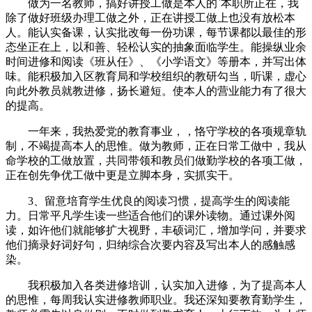
做为一名教师，搞好讲授工做是本人的`本职所正在，我
除了做好班级办理工做之外，正在讲授工做上也没有放松本
人。能认实备课，认实批改每一份功课，每节课都以最佳的形
态坐正在上，以和善、轻松认实的抽象面临学生。能操纵业余
时间进修和阅读《班从任》、《小学语文》等册本，并写出体
味。能积极加入区教育局和学校组织的教研勾当，听课，虚心
向此外教员就教进修，扬长避短。使本人的营业能力有了很大
的提高。
一年来，我热爱党的教育事业，，恪守学校的各项规章轨
制，不竭提高本人的思惟。做为教师，正在日常工做中，我从
命学校的工做放置，共同带领和教员们做勤学校的各项工做，
正在创先争优工做中更是立脚本身，实抓实干。
3、留意培育学生优良的阅读习惯，提高学生的阅读能
力。日常平凡学生读一些适合他们的课外读物。通过课外阅
读，如许他们就能够扩大视野，丰硕词汇，增加学问，并要求
他们摘录好词好句，归纳综合次要内容及写出本人的感触感
染。
我积极加入各类进修培训，认实加入进修，为了提高本人
的思惟，每周我认实进修教师职业。我还深知要教育勤学生，