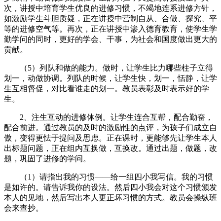
次，讲授中培育学生优良的进修习惯，不竭地连系进修方针，
如激励学生斗胆质疑，正在讲授中营制自从、合做、探究、平
等的进修空气等。再次，正在讲授中渗入德育教育，使学生学
勤学问的同时，更好的学会、干事，为社会和国度做出更大的
贡献。
（5）列队和做的能力。做时，让学生比力哪些柱子立得
划一，动做协调。列队的时候，让学生快，划一，恬静，让学
生互相督促，对比看谁走的划一。教员表彰及时表示好的学
生。
2、注生互动的进修体例。让学生连合互帮，配合勤奋，
配合前进。通过教员的及时的激励性的点评，为孩子们成立自
傲，变得更怯于提问及思虑。正在课时，更能够先让学生本人
出标题问题，正在组内互换做，互换改。通过出题，做题，改
题，巩固了进修的学问。
（1）请指出我的习惯——给一组四小我写信。我的习惯
是如许的。请告诉我你的设法。然后四小我会对这个习惯颁发
本人的见地，然后写出本人更正坏习惯的方式。教员会操纵班
会来查抄。