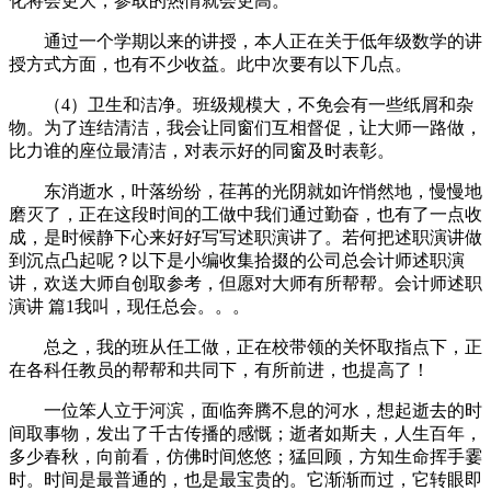
化将会更大，参取的热情就会更高。
通过一个学期以来的讲授，本人正在关于低年级数学的讲
授方式方面，也有不少收益。此中次要有以下几点。
（4）卫生和洁净。班级规模大，不免会有一些纸屑和杂
物。为了连结清洁，我会让同窗们互相督促，让大师一路做，
比力谁的座位最清洁，对表示好的同窗及时表彰。
东消逝水，叶落纷纷，荏苒的光阴就如许悄然地，慢慢地
磨灭了，正在这段时间的工做中我们通过勤奋，也有了一点收
成，是时候静下心来好好写写述职演讲了。若何把述职演讲做
到沉点凸起呢？以下是小编收集拾掇的公司总会计师述职演
讲，欢送大师自创取参考，但愿对大师有所帮帮。会计师述职
演讲 篇1我叫，现任总会。。。
总之，我的班从任工做，正在校带领的关怀取指点下，正
在各科任教员的帮帮和共同下，有所前进，也提高了！
一位笨人立于河滨，面临奔腾不息的河水，想起逝去的时
间取事物，发出了千古传播的感慨；逝者如斯夫，人生百年，
多少春秋，向前看，仿佛时间悠悠；猛回顾，方知生命挥手霎
时。时间是最普通的，也是最宝贵的。它渐渐而过，它转眼即