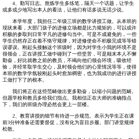
4、勤写日志。熬炼学生多练笔，隔天一个话题，让学生
或多或少地写出本人的看法，让他们有话多说无话少说。
本学年度，我担任二年级三班的数学讲授工做。从本班的
现状来看，大部门孩子的进修立场都是比力规矩的，可以或许
积极的参取到日常平凡的进修勾当中。可是不成避免的，一些
学生仍然存正在着不恪守规律，对进修使命不积极完成等等错
误谬误。刚起头接触这个班级时，因为对学生小我的环境不是
很领会，正在讲授工做中碰到了一些坚苦，可是颠末本人不懈
勤奋，好比就教之前的教员，不竭向他们领会环境，吸收经
验，并经常取学生交心，及时领会他们的心里情况等等，使得
本班的数学学氛较刚起头时愈加稠密，也为我成功的进行讲授
工做打下了的根本。
我们将正在这些范畴做出更多勤奋，以缩小问题的范畴。
但愿学校和教员多给我们指点。我相信正在大师的准确指点
下，我们的班级办理必然会更上一层楼。
2、教育讲授的细节有待进一步规范。表示为学生正在课
前3分钟准备还需要督促，没有化为盲目步履。部门讲堂规律
松散。