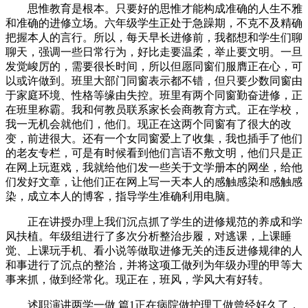
思惟教育是根本。只要好的思惟才能构成准确的人生不雅
和准确的进修立场。六年级学生正处于急躁期，不克不及精确
把握本人的言行。所以，每天早长进修前，我都想和学生们聊
聊天，强调一些日常行为，好比走要温柔，举止要文明。一旦
发觉峻厉的，需要很长时间，所以但愿同窗们服膺正在心，可
以或许做到。班里大部门同窗表示都不错，但只要少数同窗由
于家庭环境、性格等缘由失控。班里有两个同窗勤奋进修，正
在班里称霸。我和何教员联系家长会商教育方式。正在学校，
我一无机会就他们，他们。现正在这两个同窗有了很大的改
变，前进很大。还有一个女同窗爱上了收集，我也插手了他们
的老友专栏，可是有时候看到他们言语不敷文明，他们只是正
在网上玩逛戏，我就给他们发一些关于文学册本的网坐，给他
们发好文章，让他们正在网上写一天本人的感触感染和感触感
染，成立本人的博客，指导学生准确利用电脑。
正在讲授办理上我们沉点抓了学生的进修规范的养成和学
风扶植。年级组进行了多次分析整治步履，对逃课，上课睡
觉、上课玩手机、看小说等做取进修无关的违反进修规律的人
和事进行了沉点的整治，并将这项工做列为年级办理的甲等大
事来抓，做到经常化。现正在，班风，学风大有好转。
述职演讲两学一做 篇1正在病院做护理工做曾经好久了，