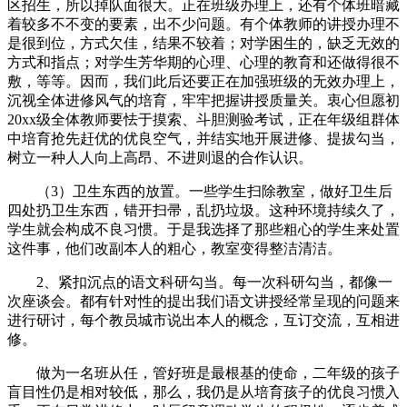
区招生，所以掉队面很大。正在班级办理上，还有个体班暗藏
着较多不不变的要素，出不少问题。有个体教师的讲授办理不
是很到位，方式欠佳，结果不较着；对学困生的，缺乏无效的
方式和指点；对学生芳华期的心理、心理的教育和还做得很不
敷，等等。因而，我们此后还要正在加强班级的无效办理上，
沉视全体进修风气的培育，牢牢把握讲授质量关。衷心但愿初
20xx级全体教师要怯于摸索、斗胆测验考试，正在年级组群体
中培育抢先赶优的优良空气，并结实地开展进修、提拔勾当，
树立一种人人向上高昂、不进则退的合作认识。
（3）卫生东西的放置。一些学生扫除教室，做好卫生后
四处扔卫生东西，错开扫帚，乱扔垃圾。这种环境持续久了，
学生就会构成不良习惯。于是我选择了那些粗心的学生来处置
这件事，他们改副本人的粗心，教室变得整洁清洁。
2、紧扣沉点的语文科研勾当。每一次科研勾当，都像一
次座谈会。都有针对性的提出我们语文讲授经常呈现的问题来
进行研讨，每个教员城市说出本人的概念，互订交流，互相进
修。
做为一名班从任，管好班是最根基的使命，二年级的孩子
盲目性仍是相对较低，那么，我仍是从培育孩子的优良习惯入