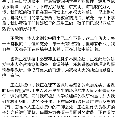
手，正在日常进修中，时辰留意调动学生的积极性，逐步养成
认实听课，认实业，下课好好歇息、讲文明、讲礼貌的好习
惯。我们班的孩子正在卫生习惯上也有很大的前进，早上到校
后，都能很盲目的拿起东西，把教室的清洁、敞亮，每天下学
后，我协帮孩子们搞好班里的卫生工做，孩子们已逐渐养成了
热爱劳动的好习惯。
不觉间，本人来到实中附小已三年不足，这三年傍边，每
一天都很慌忙，但却充分；每一天都很劳顿，但却有收成，我
们每一天都是正在熬炼中成长着，正在进修中前进着。
当然正在讲授中必定存正在良多不脚之处，正在此后的讲
授中本人必然将愈加勤奋，查漏补缺，积极进修新的理论和探
请教学教研。争取有更大的前进，为我校明天的灿烂而勤奋拼
搏、奋斗。
正在讲授中，我正在课下备课时会预备的愈加充实。备课
时我会按照教师用书以及班里学生的环境尽本人最大勤奋写好
每一课的教案。同时我积极加入学校组织的教研勾当，加入我
们学校组织听、讲的公开课。正在每次听课后及时进行反思的
书写，面临本人正在讲授中的不脚之处，正在进修优良教师的
长处之后进行调整。每周极力去听一节同时的讲课，正在听过