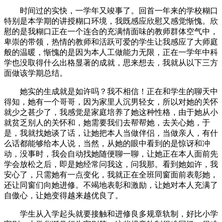
时间过的实快，一学年又竣事了。回首一年来的学校糊口
特别是本学期的讲授糊口环境，我既感应欣慰又感觉惭愧。欣
慰的是我糊口正在一个连合的充满情面味的教师群体空气中，
卑崇的带领，热情的教师和活跃可爱的学生让我感应了大师庭
般的温暖，惭愧的是因为本人工做能力无限，正在一学年中科
学也没取得什么出格显著的成就，思来想去，我就从以下三方
面做该学期总结。
她实的生成就是如许吗？我不相信！正在和学生的聊天中
得知，她有一个哥哥，因为家里人沉男轻女，所以对她的关怀
就少之甚少了，我感觉是家庭培养了她这种性格，由于她从小
就贫乏别人的关怀和，她需要我们去帮帮她，去关心她，于
是，我就找她谈了话，让她把本人当做伴侣，当做亲人，有什
么话都能够给本人说，当然，从她的眼中看到的是惊讶和冲
动，没事时，我会自动找她随便聊一聊，让她正在本人面前先
学会放松之后，即是她经常问我这，问我那。看到她如许，我
安心了，只需她有一点变化，我就正在全班同窗面前表彰她，
还让同窗们向她进修。不竭地表彰和激励，让她对本人充满了
自傲心，让她变得越来越优良了。
学生从入学起头就要接触和进修良多规章轨制，好比小学