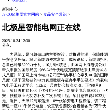
联系我们
新闻中心
J9.COM集团官方网站
>
食品安全常识
>
北极星智能电网正在线
2025-10-24 12:30
分享:
力系统，是习总做出的主要摆设，对推进能源、保障能源
平安意义严沉。冀北新能源资本富集、成长迅猛，新能源拆机
总量已冲破8200万千瓦，10月9日获悉，由国网上海电缆公司
牵头申报的国际尺度《66-245千伏电缆宽频谱绝来由障测试方
式尺度》和国网上海市电力公司营销办事核心牵头申报的国际
尺度《基于区块链的电力表后数据存证办事手艺要求》均获电
气电子工程师学会（IEEE）尺度协会核准立项。正在9月9
日，项目将扩建1000千伏变电坐1座，新增变电容量300万千伏
安；扶植响应无功弥补及二次系统工程。项目总投资41932万
元。近日，天津武清东蒲洼110千伏输变电工程投运。该工程
新建一座110千伏变电坐，设置装备摆设2台容量各为5万千伏