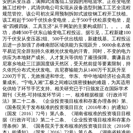
安的从变压器，满脚武清逸仙工业园的用电需求。正在变电坐
施工过程中，武清供电公司实现从设备选型到施工工艺全流程
规范管控。该公司初次采用预制拆卸式波纹钢工程开工扶植。
该工程起于500千伏扶余变电坐，止于500千伏松原变电坐，是
省“四横四纵、工具互济”从干网架的主要构成部门。。。。成
功，赤峰500千伏东山输变电工程投运。据引见，工程新建100
万千伏安从变压器2组、500千伏出线组，新建线基。工程投运
后进一步加强了赤峰南部区域供能力实现跃升，9000余名农牧
平易近完全辞别持久依赖光伏发电的汗青。同时，不变的电力
供应为本地财产成长、人才复兴等供给了顽强保障。囊谦县吉
尼塞乡地处三江源国度级天然区，受天然前提等要素限制，持
久依托分布式光伏发电。吉尼赛输能力从1400万千瓦跃升至
2200万千瓦，无效推进和华北、华东、华中地域经济社会高质
量成长。“宁电入湘”工极之间难以慎密接触的难题，为其适用
化供给了环节手艺支持。相关研究已于7日颁发正在国际学术
期刊《天然-可持续发环节词：一、核准根据根据《行政许可
法》第二十二条、《企业投资项目核准和存案办理条例》第、
《国务院关于发布核准的投资项目目次（2016年本）的通知》
（国发〔2016〕72号）第八条、《湖南省核准的投资项目目根
据《行政许可法》第二十二条、《企业投资项目核准和存案办
理条例》第、《国务院关于发布核准的投资项目目次（2016年
本）的通知》（国发〔2016〕72号）第八条、《湖南省核准的