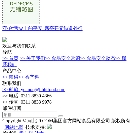
守护“舌尖上的平安”寒亭开元街道外行
欢迎与我们联系
导航
>> 首页
>> 关于我们
>> 食品安全常识
>> 食品安全动态
>> 联
系我们
产品中心
>> 辣椒
>> 香辛料
联系我们
>> 邮箱: yuanpq@hbhtfood.com
>> 电话: 0311 8830 4366
>> 传真: 0311 8833 9978
邮件订阅
Copyright © 河北J9.COM集团官方网站食品有限公司 版权所有
|
网站地图
| 技术支持: