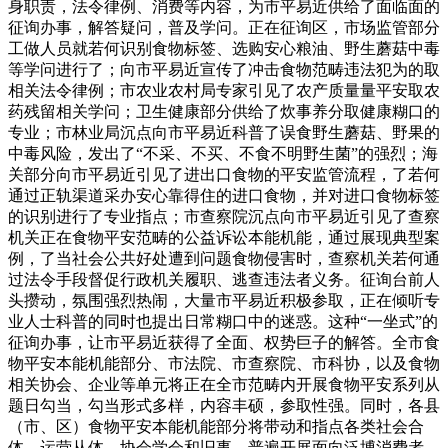
身职责，法令律例、消费等内容，为市平易近供给了面临面的
征询办事，解答疑问，普及学问。正在征询区，市场监管部分
工做人员就若何识别食物标签、选购安心粮油、野生蘑菇中毒
等学问进行了；向市平易近宣传了冲击食物范畴违法犯为的取
相关法令律例；市农业农村局专家引见了农产质量量平安取农
药残留相关学问；卫生健康部分供给了炊事养分取健康糊口的
专业；市林业局沉点向市平易近科普了误食野生蘑菇、野果的
中毒风险，发出了“不采、不买、不食不明野生菌”的强烈；海
关部分向市平易近引见了进出口食物的平安监管流程，了若何
通过正轨渠道采办安心靠得住的进口食物，并对进口食物标签
的识别进行了专业指点；市查察院沉点向市平易近引见了查察
机关正在食物平安范畴的公益诉讼本能机能，通过展现典型案
例，了当社会公共好处遭到问题食物侵害时，查察机关若何通
过法令手段督促行政机关履职、逃查违法者义务。征询台前人
头攒动，氛围强烈热闹，大量市平易近积极参取，正在倾听专
业人士科普的同时也提出日常糊口中的迷惑。这种“一坐式”的
征询办事，让市平易近获得了全面、权势巨子的解答。全市食
物平安本能机能部分、市法院、市查察院、市科协，以及食物
相关协会、企业等单元将正在全市范畴内开展食物平安系列从
题日勾当，勾当形式多样，内容丰硕，参取性强。同时，各县
（市、区）食物平安本能机能部分将带动和指点各类社会合
体、运营从体、协会学会和旧事，普遍开展面向泛博消费者、