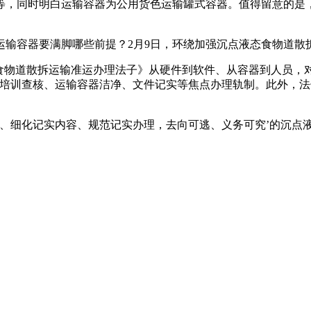
等，同时明白运输容器为公用货色运输罐式容器。值得留意的是
容器要满脚哪些前提？2月9日，环绕加强沉点液态食物道散
物道散拆运输准运办理法子》从硬件到软件、从容器到人员，对
员培训查核、运输容器洁净、文件记实等焦点办理轨制。此外，
细化记实内容、规范记实办理，去向可逃、义务可究’的沉点液