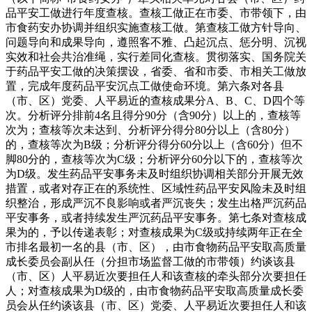
品平安工做进行年度查核。查核工做正在市委、市带领下，由
市食药安办协调并组织实施查核工做。第查核工做方针导向、
问题导向和成果导向，遵照客不雅、凸起沉点、惩分明、沉视
实效和社会共治准绳，实行差同化查核。贯彻落实、国务院关
于药品平安工做的决策摆设，省委、省和市委、市相关工做放
置，完成年度药品平安沉点工做使命环境。第六条对各县
（市、区）党委、人平易近的查核成果分A、B、C、D四个等
次。分析评分排前4名且得分90分（含90分）以上的，查核等
次为；查核等次未达到、分析评分得分80分以上（含80分）
的，查核等次为B级；分析评分得分60分以上（含60分）但不
脚80分的，查核等次为C级；分析评分60分以下的，查核等次
为D级。发生药品平安事务未及时组织协调相关部分开展无效
措置，或者对存正在的系统性、区域性药品平安风险未及时组
织整治，形成严沉不良影响或者严沉丧失；发生出格严沉药品
平安事务，或者持续发生严沉药品平安事务。第七条对查核成
果为的，予以传递表彰；对查核成果为C级或持续两年正在全
市排名最初一名的县（市、区），由市食物药品平安取高质量
成长委员会副从任（分担市场监督工做的市带领）约谈该县
（市、区）人平易近次要担任人和该查核的牵头部分次要担任
人；对查核成果为D级的，由市食物药品平安取高质量成长委
员会从任约谈该县（市、区）党委、人平易近次要担任人和该