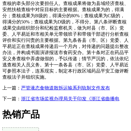
查核的牵头部分次要担任人。查核成果将做为县域经济查核、
安然扶植查核中对应目标的主要根据。查核成果为的，得满
分；查核成果为B级的，得满分的80%；查核成果为C级的，
得满分的50%；查核成果为D级的，不得分。第八条评断查核
成果交由组织部分和纪检监察机关，做为对县（市、区）党
委、人平易近和市相关单元带领班子和带领干部进行分析查核
评价和实行问责的主要根据。第九条各县（市、区）党委、人
平易近正在查核成果传递后一个月内，对传递的问题提出整改
办法，并构成书面演讲报送市食药安办。第十条对正在药品平
安义务查核中弄虚做假的，予以传递；情节严沉的，依法依纪
逃查相关人员义务。第十一条各县（市、区）党委、人平易近
可参照本法子，连系现实，制定本行政区域药品平安工做评断
查核法子并组织实施。
上一篇：
严管液态食物道散拆运输系列轨制文件发布
下一篇：
浙江省市场监视办理局关于印发《浙江省曲播电
热销产品