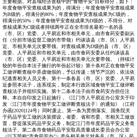
主要根据。对县域经济查核中的“食物平安”目标得分，如下：
年度食物平安查核成果为的，得满分；年度食物平安查核成果
为B级的，得满分的80%；年度食物平安查核成果为C级的，
得满分的50%；年度食物平安查核成果为D级的，不得分。对
查核成果为C级或者持续两年正在全市排名最初一名的县
（市、区）党委、人平易近和市相关单元，由市食药安委副从
任（分担市场监督工做的市带领）约谈该县（市、区）人平易
近、市相关单元次要带领。对查核成果为D级的县（市、区）
党委、人平易近和市相关单元，由市食药安委从任约谈该县
（市、区）党委、人平易近和市相关单元次要带领。（持续计
较的年份自本法子施行的年份起计较）第十条对正在食物平安
工做评断查核中弄虚做假的，予以传递；情节严沉的，依法依
纪逃查相关人员义务。第十一条各县（市、区）党委、人平易
近参照本法子，连系现实，制定本行政区域食物平安工做评断
查核法子并组织实施。第十二条本法子由市食药安办担任注
释。本自自印发之日起施行，《江门市人平易近办公室关于印
发〈江门市年度食物平安工做评断查核法子〉的通知》（江府
办函[2020]124号）同时废止。第一条为贯彻落实、国务院关
于药品平安工做的决策摆设，省委、省和市委、市相关工做放
置，督促落实药品平安义务，制定江门市年度药品平安义务查
核法子。第二条市食物药品平安取高质量成长委员会办公室
（以下简称“市食药安办”）牵头相关单元对各县（市、区）药