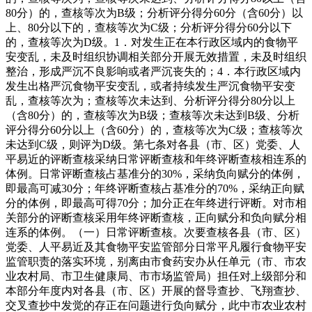
80分）的，查核等次为B级；分析评分得分60分（含60分）以
上、80分以下的，查核等次为C级；分析评分得分60分以下
的，查核等次为D级。1．对发生正在本行政区域内的食物平
安变乱，未及时组织协调相关部分开展无效措置，未及时组织
整治，形成严沉不良影响或者严沉丧失的；4．本行政区域内
发生出格严沉食物平安变乱，或者持续发生严沉食物平安变
乱，查核等次为；查核等次未达到、分析评分得分80分以上
（含80分）的，查核等次为B级；查核等次未达到B级、分析
评分得分60分以上（含60分）的，查核等次为C级；查核等次
未达到C级，则评为D级。第七条对各县（市、区）党委、人
平易近的评断查核采纳日常评断查核和年终评断查核相连系的
体例。日常评断查核占基准分的30%，采纳负向赋分的体例，
即最高可减30分；年终评断查核占基准分的70%，采纳正向赋
分的体例，即最高可得70分；加分正在年终进行评断。对市相
关部分的评断查核采用年终评断查核，正向赋分和负向赋分相
连系的体例。（一）日常评断查核。次要查核各县（市、区）
党委、人平易近及其食物平安监管部分日常平凡履行食物平安
监管职责的落实环境，别离由市食药安办从任单元（市、市农
业农村局、市卫生健康局、市市场监管局）担任对上级部分和
本部分年度内对各县（市、区）开展的督导查抄、飞翔查抄、
交叉查抄中发觉的存正在问题进行负向赋分，此中市农业农村