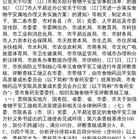
公室关于印发〈江门市相关部分食物平安监管事权清单〉的通
知》《江门市人平易近办公室关于印发〈江门市进一步落实食
物平安属地办理义务实施方案〉的通知》等相关，制定本法
子。第二条市委、市对各县（市、区）党委、人平易近及市委
宣传部、市委委、市委网信办、市成长局、市教育局、市科技
局、市工业和消息化局、市、市平易近政局、市、市财务局、
市人力资本社会保障局、市天然资本局、市生态局、市住房城
乡扶植局、市水利局、市农业农村局、市商务局、市文化广电
旅逛体育局、市卫生健康局、市市场监管局、市城市办理和分
析法律局、市政务办事数据办理局、市供销社、江门日、江门
市、市疾病防止节制核心等单元食物平安工做进行年度评断查
核。评断查核工做正在市委、市带领下，由市食物药品平安取
高质量成长委员会（以下简称“市食药安委”）统筹协调。市食
物药品平安取高质量成长委员会办公室（以下简称“市食药安
办”）受市食药安委委托，组织实施食物平安评断查核工做。
（一）贯彻落实地方、国务院、省委、省、市委、市关于加强
食物平安工做相关决策摆设和相关法令律例环境；（七）市
委、市取各县（市、区）党委、人平易近签定的食物平安工做
方针义务书提出的工做使命完成环境；第六条查核基准分100
分，加分不跨越5分，满分105分。评断查核成果分A、B、
C、D四个等次。分析评分排前4名且得分90分（含90分）以上
的，查核等次为；查核等次未达到、分析评分得分80以上（含