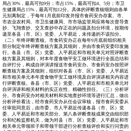
局占30%，最高可扣9分；市占15%，最高可扣4。5分；市卫
生健康局占15%，最高可扣12分。具体的评断查核细则由各单
元别离制定，于每年1月底前印发并报市食药安办存案。市、
市农业农村局、市卫生健康局、市市场监管局应将每次督导查
抄、飞翔查抄、交叉查抄中存正在的问题及扣分环境，按期传
递至各县（市、区）党委、人平易近，未传递的不该扣分。
（二）年终评断查核。市食药安办正在每年9月底前组织相关
部分制定年终评断查核方案及其细则，并由市食药安委印发施
行。各县（市、区）党委、人平易近和市相关单元对照评断查
核方案及其细则，对本年度食物平安工做环境进行全面总结和
自评打分，构成自评演讲报送市食药安办。市食药安办按照评
断查核方案及其细则，组织对各县（市、区）党委、人平易近
和市相关单元本年度食物平安工做环境及自评演讲相关内容进
行评断查核。各县（市、区）党委、人平易近和市相关单元对
自评演讲和相关材料的实正在性、精确性担任。（三）分析评
分。市食药安办对相关材料和实地查抄环境等进行汇总，做出
分析评价看法，经市食药安办从任会议审核，报市食药安委从
任审批同意后，由市委、市人平易近传递各县（市、区）党
委、人平易近和市相关部分。第八条评断查核成果交由组织部
分和纪检监察机关，做为对县（市、区）党委、人平易近和市
相关单元带领班子和带领干部进行分析查核评价和实行问责的