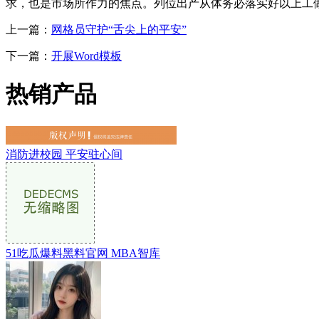
求，也是市场所作力的焦点。列位出产从体务必落实好以上工做
上一篇：
网格员守护“舌尖上的平安”
下一篇：
开展Word模板
热销产品
消防进校园 平安驻心间
51吃瓜爆料黑料官网 MBA智库