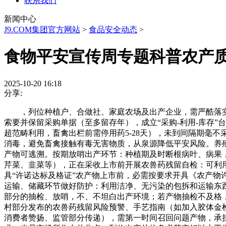
联系我们
新闻中心
J9.COM集团官方网站
>
食品安全动态
>
食物平安宣传周专题科普农产
2025-10-20 16:18
分享:
，列位种植户、合做社、家庭农场及出产企业，需严酷落实
索要并保留采购单据（至多留存年），成立“采购-利用-库存
超范畴利用，畜禽出栏前需停用药5-28天），未到间隔期毫
消毒，避免畜禽接触有毒无害物质，从泉源降低平安风险。养
产物可逃溯。按期放哨出产环节：种植期及时断根病叶、病果
芹菜、韭菜等），正在采收上市前开展农兽药残留自检：可利
具“许诺达标及格证”农产物上市前，必需按要求开具《农产物
运输、储藏环节做好防护：利用洁净、无污染的包拆和运输东
部分的抽检、放哨，不、不坦白出产环境；若产物抽检不及格
村部分发布的农兽药残留风险预警、手艺指南（如加入胶体金
消费者赞扬、监管部分传递），需第一时间召回问题产物，承