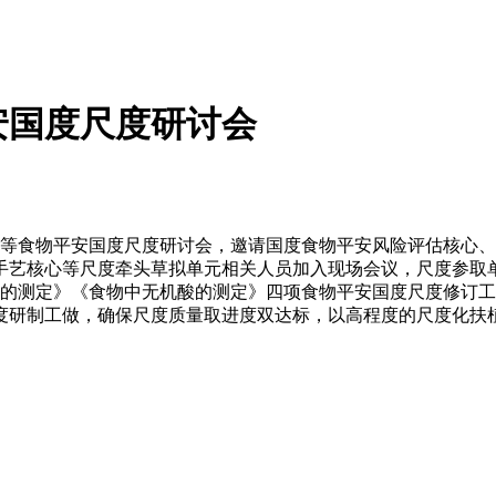
安国度尺度研讨会
等食物平安国度尺度研讨会，邀请国度食物平安风险评估核心、
手艺核心等尺度牵头草拟单元相关人员加入现场会议，尺度参取
剂的测定》《食物中无机酸的测定》四项食物平安国度尺度修订
度研制工做，确保尺度质量取进度双达标，以高程度的尺度化扶