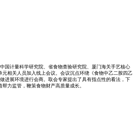
中国计量科学研究院、省食物查验研究院、厦门海关手艺核心
单元相关人员加入线上会议。会议沉点环绕《食物中乙二胺四乙
工做进展环境进行会商。取会专家提出了具有指点性的看法，下
植帮力监管，鞭策食物财产高质量成长。