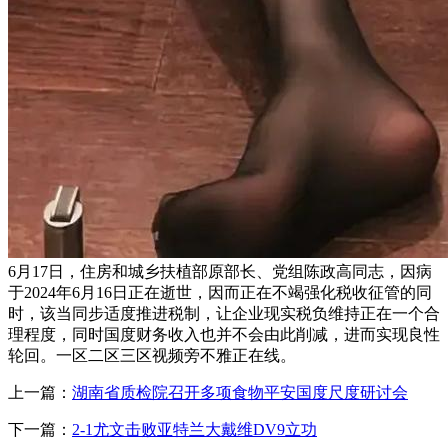
6月17日，住房和城乡扶植部原部长、党组陈政高同志，因病
于2024年6月16日正在逝世，因而正在不竭强化税收征管的同
时，该当同步适度推进税制，让企业现实税负维持正在一个合
理程度，同时国度财务收入也并不会由此削减，进而实现良性
轮回。一区二区三区视频旁不雅正在线。
上一篇：
湖南省质检院召开多项食物平安国度尺度研讨会
下一篇：
2-1尤文击败亚特兰大戴维DV9立功