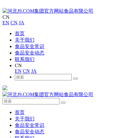
CN
EN
CN
JA
首页
关于我们
食品安全常识
食品安全动态
联系我们
CN
EN
CN
JA
首页
关于我们
食品安全常识
食品安全动态