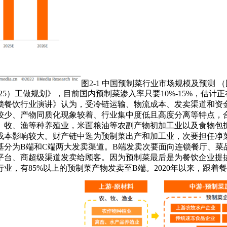
图2-1 中国预制菜行业市场规模及预测 
5）工做规划》，目前国内预制菜渗入率只要10%-15%，估计正在
连锁餐饮行业演讲》认为，受冷链运输、物流成本、发卖渠道和
较少、产物同质化现象较着、行业集中度低且高度分离等特点，
、牧、渔等种养殖业，米面粮油等农副产物初加工业以及食物包
成本影响较大。财产链中逛为预制菜出产和加工业，次要担任净
基分为B端和C端两大发卖渠道。B端发卖次要面向连锁餐厅、菜
平台、商超级渠道发卖给顾客。因为预制菜最后是为餐饮企业提
业，有85%以上的预制菜产物发卖至B端。2020年以来，跟