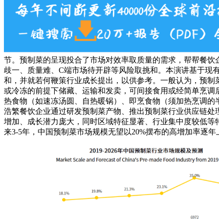
节。预制菜的呈现投合了市场对效率取质量的需求，帮帮餐饮
歧一、质量难、C端市场待开辟等风险取挑和。本演讲基于现
和，并就若何鞭策行业成长提出，以供参考。一般认为，预制
或冷冻的前提下储藏、运输和发卖，可间接食用或经简单烹调
热食物（如速冻汤圆、自热暖锅）、即烹食物（须加热烹调的
浩繁餐饮企业通过研发预制菜产物、推出预制菜行业供应链处
增加、成长潜力庞大，同时区域特征显著、行业集中度较低等特征
来3-5年，中国预制菜市场规模无望以20%摆布的高增加率逐年上