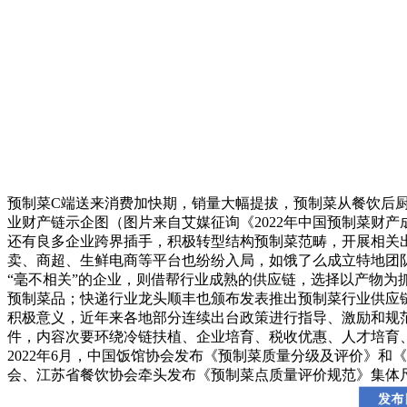
预制菜C端送来消费加快期，销量大幅提拔，预制菜从餐饮后
业财产链示企图（图片来自艾媒征询《2022年中国预制菜财
还有良多企业跨界插手，积极转型结构预制菜范畴，开展相关
卖、商超、生鲜电商等平台也纷纷入局，如饿了么成立特地团
“毫不相关”的企业，则借帮行业成熟的供应链，选择以产物为
预制菜品；快递行业龙头顺丰也颁布发表推出预制菜行业供应
积极意义，近年来各地部分连续出台政策进行指导、激励和规范
件，内容次要环绕冷链扶植、企业培育、税收优惠、人才培育
2022年6月，中国饭馆协会发布《预制菜质量分级及评价》和
会、江苏省餐饮协会牵头发布《预制菜点质量评价规范》集体尺度