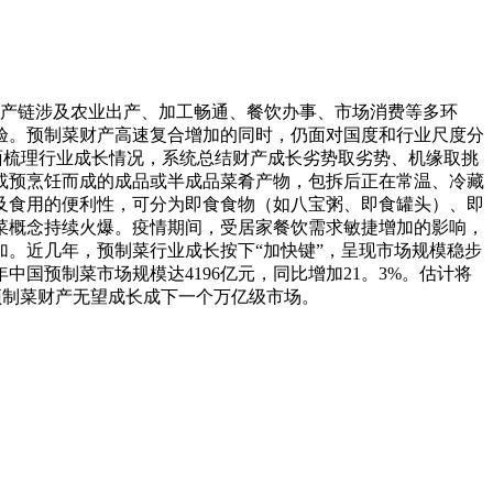
产链涉及农业出产、加工畅通、餐饮办事、市场消费等多环
验。预制菜财产高速复合增加的同时，仍面对国度和行业尺度分
面梳理行业成长情况，系统总结财产成长劣势取劣势、机缘取挑
或预烹饪而成的成品或半成品菜肴产物，包拆后正在常温、冷藏
及食用的便利性，可分为即食食物（如八宝粥、即食罐头）、即
菜概念持续火爆。疫情期间，受居家餐饮需求敏捷增加的影响，
。近几年，预制菜行业成长按下“加快键”，呈现市场规模稳步
国预制菜市场规模达4196亿元，同比增加21。3%。估计将
我国预制菜财产无望成长成下一个万亿级市场。